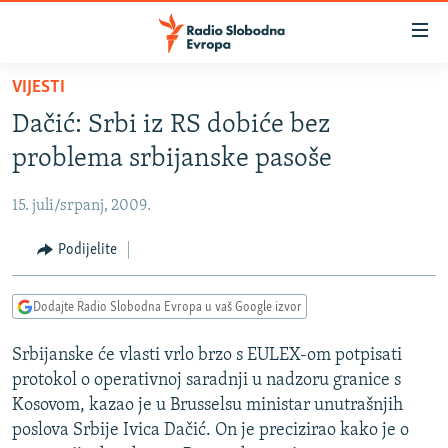
Dostupni
linkovi
Pređite
VIJESTI
na
VIJESTI
Dačić: Srbi iz RS dobiće bez
glavni
BOSNA I HERCEGOVINA
sadržaj
problema srbijanske pasoše
SRBIJA
Pređite
na
15. juli/srpanj, 2009.
KOSOVO
glavnu
CRNA GORA
Podijelite
navigaciju
Pređite
VIZUELNO
na
Dodajte Radio Slobodna Evropa u vaš Google izvor
PODCASTI
VIDEO
pretragu
Srbijanske će vlasti vrlo brzo s EULEX-om potpisati
RAT U UKRAJINI
FOTOGALERIJE
protokol o operativnoj saradnji u nadzoru granice s
KINA NA BALKANU
INFOGRAFIKE
Kosovom, kazao je u Brusselsu ministar unutrašnjih
poslova Srbije Ivica Dačić. On je precizirao kako je o
RSE PRIČE IZ SVIJETA