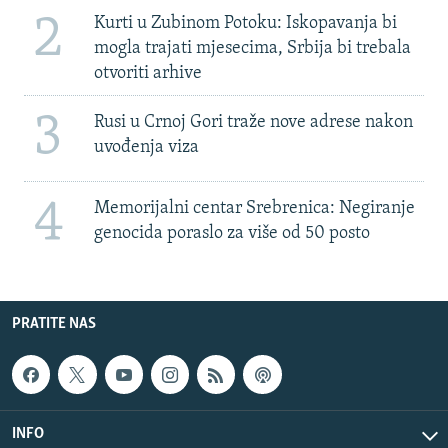
2
Kurti u Zubinom Potoku: Iskopavanja bi
mogla trajati mjesecima, Srbija bi trebala
otvoriti arhive
3
Rusi u Crnoj Gori traže nove adrese nakon
uvođenja viza
4
Memorijalni centar Srebrenica: Negiranje
genocida poraslo za više od 50 posto
PRATITE NAS
INFO