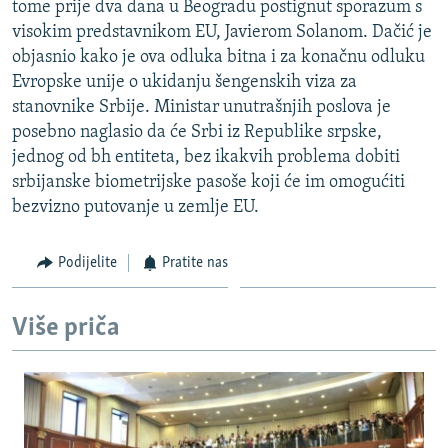
tome prije dva dana u Beogradu postignut sporazum s
ISPRIČAJ MI
visokim predstavnikom EU, Javierom Solanom. Dačić je
DNEVNO@RSE
objasnio kako je ova odluka bitna i za konačnu odluku
Evropske unije o ukidanju šengenskih viza za
SPECIJALI RSE
stanovnike Srbije. Ministar unutrašnjih poslova je
VIŠE OD NASLOVA
posebno naglasio da će Srbi iz Republike srpske,
PRATITE NAS
jednog od bh entiteta, bez ikakvih problema dobiti
GENOCID U SREBRENICI
srbijanske biometrijske pasoše koji će im omogućiti
POPLAVE I KLIZIŠTA U BIH 2024.
bezvizno putovanje u zemlje EU.
TV LIBERTY
Sve RFE/RL stranice
Podijelite
Pratite nas
POST SCRIPTUM
MOJA EVROPA
Više priča
TRI DECENIJE OD RATA U BIH
SVE KARTE DEJTONA
NASTANAK I RASPAD JUGOSLAVIJE