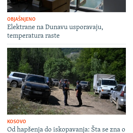
OBJAŠNJENO
Elektrane na Dunavu usporavaju,
temperatura raste
KOSOVO
Od hapšenja do iskopavanja: Šta se zna o