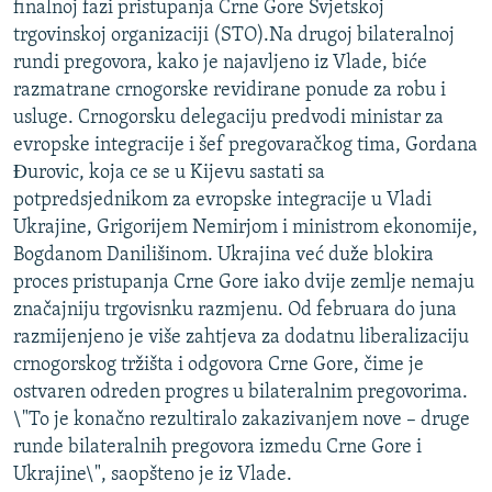
finalnoj fazi pristupanja Crne Gore Svjetskoj
ISPRIČAJ MI
trgovinskoj organizaciji (STO).Na drugoj bilateralnoj
DNEVNO@RSE
rundi pregovora, kako je najavljeno iz Vlade, biće
razmatrane crnogorske revidirane ponude za robu i
SPECIJALI RSE
usluge. Crnogorsku delegaciju predvodi ministar za
VIŠE OD NASLOVA
evropske integracije i šef pregovaračkog tima, Gordana
PRATITE NAS
Ðurovic, koja ce se u Kijevu sastati sa
GENOCID U SREBRENICI
potpredsjednikom za evropske integracije u Vladi
POPLAVE I KLIZIŠTA U BIH 2024.
Ukrajine, Grigorijem Nemirjom i ministrom ekonomije,
Bogdanom Danilišinom. Ukrajina već duže blokira
TV LIBERTY
Sve RFE/RL stranice
proces pristupanja Crne Gore iako dvije zemlje nemaju
POST SCRIPTUM
značajniju trgovisnku razmjenu. Od februara do juna
razmijenjeno je više zahtjeva za dodatnu liberalizaciju
MOJA EVROPA
crnogorskog tržišta i odgovora Crne Gore, čime je
TRI DECENIJE OD RATA U BIH
ostvaren odreden progres u bilateralnim pregovorima.
SVE KARTE DEJTONA
\"To je konačno rezultiralo zakazivanjem nove – druge
runde bilateralnih pregovora izmedu Crne Gore i
NASTANAK I RASPAD JUGOSLAVIJE
Ukrajine\", saopšteno je iz Vlade.