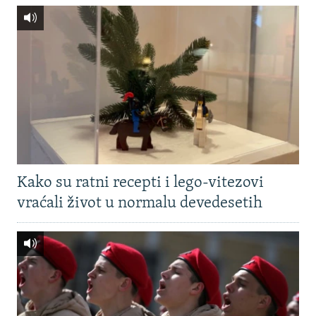
Kako su ratni recepti i lego-vitezovi
vraćali život u normalu devedesetih