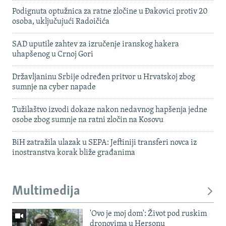
Podignuta optužnica za ratne zločine u Đakovici protiv 20
osoba, uključujući Radoičića
SAD uputile zahtev za izručenje iranskog hakera
uhapšenog u Crnoj Gori
Državljaninu Srbije određen pritvor u Hrvatskoj zbog
sumnje na cyber napade
Tužilaštvo izvodi dokaze nakon nedavnog hapšenja jedne
osobe zbog sumnje na ratni zločin na Kosovu
BiH zatražila ulazak u SEPA: Jeftiniji transferi novca iz
inostranstva korak bliže građanima
Multimedija
'Ovo je moj dom': Život pod ruskim
dronovima u Hersonu