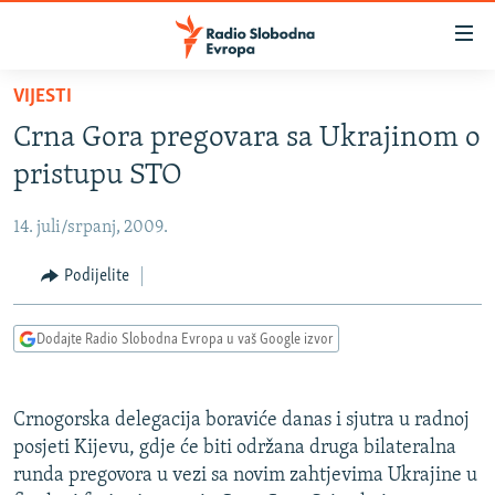
Dostupni
linkovi
Pređite
VIJESTI
na
VIJESTI
Crna Gora pregovara sa Ukrajinom o
glavni
BOSNA I HERCEGOVINA
sadržaj
pristupu STO
SRBIJA
Pređite
na
14. juli/srpanj, 2009.
KOSOVO
glavnu
CRNA GORA
Podijelite
navigaciju
Pređite
VIZUELNO
na
Dodajte Radio Slobodna Evropa u vaš Google izvor
PODCASTI
VIDEO
pretragu
RAT U UKRAJINI
FOTOGALERIJE
Crnogorska delegacija boraviće danas i sjutra u radnoj
KINA NA BALKANU
INFOGRAFIKE
posjeti Kijevu, gdje će biti održana druga bilateralna
runda pregovora u vezi sa novim zahtjevima Ukrajine u
RSE PRIČE IZ SVIJETA