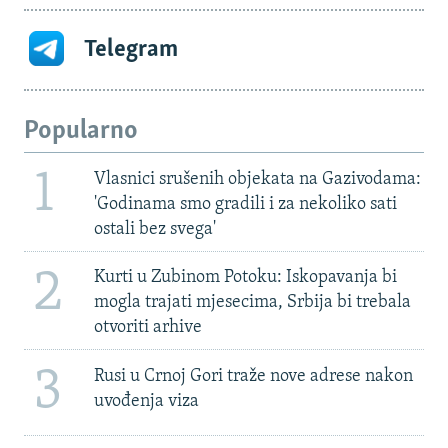
Telegram
Popularno
1
Vlasnici srušenih objekata na Gazivodama:
'Godinama smo gradili i za nekoliko sati
ostali bez svega'
2
Kurti u Zubinom Potoku: Iskopavanja bi
mogla trajati mjesecima, Srbija bi trebala
otvoriti arhive
3
Rusi u Crnoj Gori traže nove adrese nakon
uvođenja viza