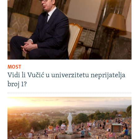
MOST
Vidi li Vučić u univerzitetu neprijatelja
broj 1?