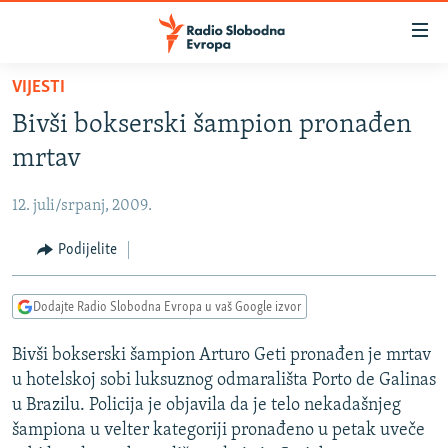
Dostupni
linkovi
Pređite
VIJESTI
na
VIJESTI
Bivši bokserski šampion pronađen
glavni
BOSNA I HERCEGOVINA
sadržaj
mrtav
SRBIJA
Pređite
na
12. juli/srpanj, 2009.
KOSOVO
glavnu
CRNA GORA
Podijelite
navigaciju
Pređite
VIZUELNO
na
Dodajte Radio Slobodna Evropa u vaš Google izvor
PODCASTI
VIDEO
pretragu
Bivši bokserski šampion Arturo Geti pronađen je mrtav
RAT U UKRAJINI
FOTOGALERIJE
u hotelskoj sobi luksuznog odmarališta Porto de Galinas
KINA NA BALKANU
INFOGRAFIKE
u Brazilu. Policija je objavila da je telo nekadašnjeg
šampiona u velter kategoriji pronađeno u petak uveče
RSE PRIČE IZ SVIJETA