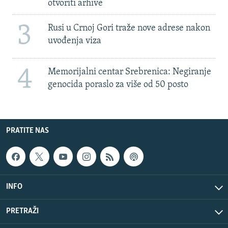
otvoriti arhive
3
Rusi u Crnoj Gori traže nove adrese nakon
uvođenja viza
4
Memorijalni centar Srebrenica: Negiranje
genocida poraslo za više od 50 posto
PRATITE NAS
INFO
PRETRAŽI