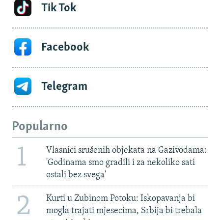
Tik Tok
Facebook
Telegram
Popularno
1
Vlasnici srušenih objekata na Gazivodama:
'Godinama smo gradili i za nekoliko sati
ostali bez svega'
2
Kurti u Zubinom Potoku: Iskopavanja bi
mogla trajati mjesecima, Srbija bi trebala