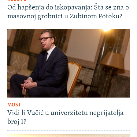
Od hapšenja do iskopavanja: Šta se zna o
masovnoj grobnici u Zubinom Potoku?
MOST
Vidi li Vučić u univerzitetu neprijatelja
broj 1?