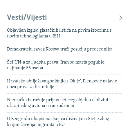
Vesti/Vijesti
Objavljen izgled glasačkih listića na prvim izborima s
novim tehnologijama u BiH
Demokratski savez Kosova traži poziciju predsednika
Šef UN-a za ljudska prava: Iran od marta pogubio
najmanje 56 osoba
Hrvatska obilježava godišnjicu 'Oluje', Plenković najavio
nova prava za branitelje
Njemačka istražuje prijavu letećeg objekta u blizini
ukrajinskog aviona na aerodromu
U Beogradu uhapšena dvojica državljana Sirije zbog
krijumčarenja migranta u EU