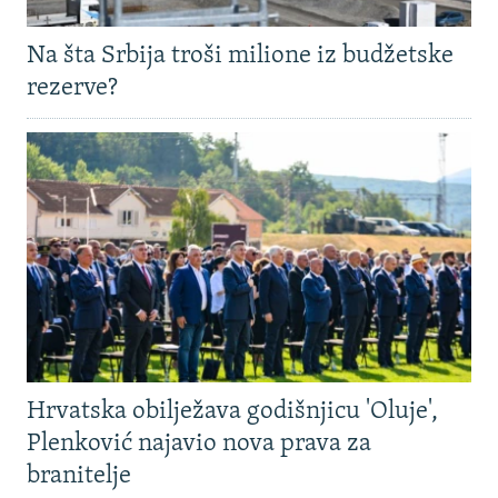
Na šta Srbija troši milione iz budžetske
rezerve?
Hrvatska obilježava godišnjicu 'Oluje',
Plenković najavio nova prava za
branitelje