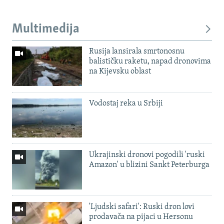
Multimedija
Rusija lansirala smrtonosnu
balističku raketu, napad dronovima
na Kijevsku oblast
Vodostaj reka u Srbiji
Ukrajinski dronovi pogodili 'ruski
Amazon' u blizini Sankt Peterburga
'Ljudski safari': Ruski dron lovi
prodavača na pijaci u Hersonu