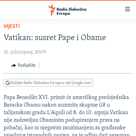
Dostupni
linkovi
Pređite
VIJESTI
na
VIJESTI
Vatikan: susret Pape i Obame
glavni
BOSNA I HERCEGOVINA
sadržaj
10. juli/srpanj, 2009.
SRBIJA
Pređite
na
KOSOVO
Podijelite
glavnu
CRNA GORA
navigaciju
Dodajte Radio Slobodna Evropa u vaš Google izvor
Pređite
VIZUELNO
na
Papa Benedikt XVI. primit će američkog predsjednika
PODCASTI
VIDEO
pretragu
Baracka Obamu nakon summita skupine G8 u
RAT U UKRAJINI
FOTOGALERIJE
talijanskom gradu L'Aquili od 8. do 10. srpnja.Vatikan
KINA NA BALKANU
nije zadovoljan Obaminim podupiranjem prava na
INFOGRAFIKE
pobačaj, kao ni njegovim zauzimanjem za građanske
RSE PRIČE IZ SVIJETA
zajednice istospolnih parova, pa je odbio dati agreman