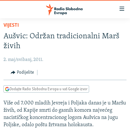
Dostupni
linkovi
Pređite
VIJESTI
na
VIJESTI
Aušvic: Održan tradicionalni Marš
glavni
BOSNA I HERCEGOVINA
sadržaj
živih
SRBIJA
Pređite
na
2. maj/svibanj, 2011.
KOSOVO
glavnu
CRNA GORA
Podijelite
navigaciju
Pređite
VIZUELNO
na
Dodajte Radio Slobodna Evropa u vaš Google izvor
PODCASTI
VIDEO
pretragu
Više od 7.000 mladih Jevreja i Poljaka danas je u Maršu
RAT U UKRAJINI
FOTOGALERIJE
živih, od Kapije smrti do gasnih komora najvećeg
KINA NA BALKANU
INFOGRAFIKE
nacističkog koncentracionog logora Aušvica na jugu
Poljske, odalo poštu žrtvama holokausta.
RSE PRIČE IZ SVIJETA