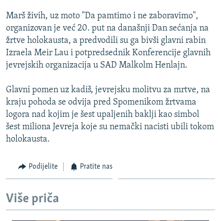
ISPRIČAJ MI
Marš živih, uz moto "Da pamtimo i ne zaboravimo",
DNEVNO@RSE
organizovan je već 20. put na današnji Dan sećanja na
žrtve holokausta, a predvodili su ga bivši glavni rabin
SPECIJALI RSE
Izraela Meir Lau i potpredsednik Konferencije glavnih
VIŠE OD NASLOVA
jevrejskih organizacija u SAD Malkolm Henlajn.
PRATITE NAS
GENOCID U SREBRENICI
Glavni pomen uz kadiš, jevrejsku molitvu za mrtve, na
POPLAVE I KLIZIŠTA U BIH 2024.
kraju pohoda se odvija pred Spomenikom žrtvama
logora nad kojim je šest upaljenih baklji kao simbol
TV LIBERTY
Sve RFE/RL stranice
šest miliona Jevreja koje su nemački nacisti ubili tokom
POST SCRIPTUM
holokausta.
MOJA EVROPA
Podijelite
Pratite nas
TRI DECENIJE OD RATA U BIH
SVE KARTE DEJTONA
Više priča
NASTANAK I RASPAD JUGOSLAVIJE