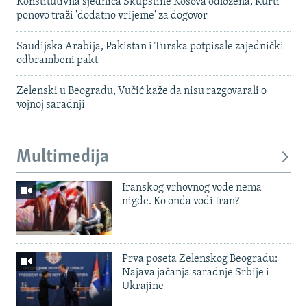
Konstitutivna sjednica Skupštine Kosova odložena, Kurti
ponovo traži 'dodatno vrijeme' za dogovor
Saudijska Arabija, Pakistan i Turska potpisale zajednički
odbrambeni pakt
Zelenski u Beogradu, Vučić kaže da nisu razgovarali o
vojnoj saradnji
Multimedija
Iranskog vrhovnog vođe nema
nigde. Ko onda vodi Iran?
Prva poseta Zelenskog Beogradu:
Najava jačanja saradnje Srbije i
Ukrajine