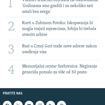
1
Vlasnici srušenih objekata na Gazivodama:
'Godinama smo gradili i za nekoliko sati
ostali bez svega'
2
Kurti u Zubinom Potoku: Iskopavanja bi
mogla trajati mjesecima, Srbija bi trebala
otvoriti arhive
3
Rusi u Crnoj Gori traže nove adrese nakon
uvođenja viza
4
Memorijalni centar Srebrenica: Negiranje
genocida poraslo za više od 50 posto
PRATITE NAS