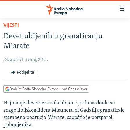
Dostupni
linkovi
Pređite
VIJESTI
na
VIJESTI
Devet ubijenih u granatiranju
glavni
BOSNA I HERCEGOVINA
sadržaj
Misrate
SRBIJA
Pređite
na
29. april/travanj, 2011.
KOSOVO
glavnu
CRNA GORA
Podijelite
navigaciju
Pređite
VIZUELNO
na
Dodajte Radio Slobodna Evropa u vaš Google izvor
PODCASTI
VIDEO
pretragu
Najmanje devetoro civila ubijeno je danas kada su
RAT U UKRAJINI
FOTOGALERIJE
snage libijskog lidera Muameru el Gadafija granatirale
KINA NA BALKANU
INFOGRAFIKE
stambena područja Misrate, saopštio je portparol
pobunjenika.
RSE PRIČE IZ SVIJETA