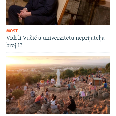
MOST
Vidi li Vučić u univerzitetu neprijatelja
broj 1?