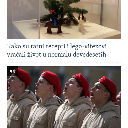
Kako su ratni recepti i lego-vitezovi
vraćali život u normalu devedesetih