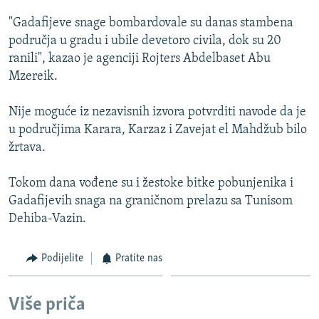
ISPRIČAJ MI
"Gadafijeve snage bombardovale su danas stambena
DNEVNO@RSE
područja u gradu i ubile devetoro civila, dok su 20
ranili", kazao je agenciji Rojters Abdelbaset Abu
SPECIJALI RSE
Mzereik.
VIŠE OD NASLOVA
PRATITE NAS
Nije moguće iz nezavisnih izvora potvrditi navode da je
GENOCID U SREBRENICI
u područjima Karara, Karzaz i Zavejat el Mahdžub bilo
POPLAVE I KLIZIŠTA U BIH 2024.
žrtava.
TV LIBERTY
Sve RFE/RL stranice
Tokom dana vođene su i žestoke bitke pobunjenika i
POST SCRIPTUM
Gadafijevih snaga na graničnom prelazu sa Tunisom
Dehiba-Vazin.
MOJA EVROPA
TRI DECENIJE OD RATA U BIH
Podijelite
Pratite nas
SVE KARTE DEJTONA
NASTANAK I RASPAD JUGOSLAVIJE
Više priča