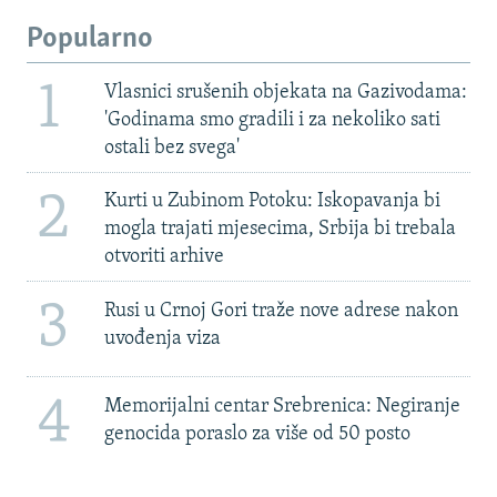
Popularno
1
Vlasnici srušenih objekata na Gazivodama:
'Godinama smo gradili i za nekoliko sati
ostali bez svega'
2
Kurti u Zubinom Potoku: Iskopavanja bi
mogla trajati mjesecima, Srbija bi trebala
otvoriti arhive
3
Rusi u Crnoj Gori traže nove adrese nakon
uvođenja viza
4
Memorijalni centar Srebrenica: Negiranje
genocida poraslo za više od 50 posto