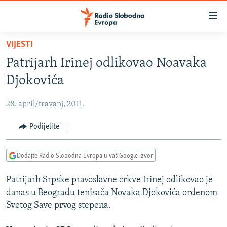
Dostupni
linkovi
Pređite
VIJESTI
na
VIJESTI
Patrijarh Irinej odlikovao Noavaka
glavni
BOSNA I HERCEGOVINA
sadržaj
Djokovića
SRBIJA
Pređite
na
28. april/travanj, 2011.
KOSOVO
glavnu
CRNA GORA
Podijelite
navigaciju
Pređite
VIZUELNO
na
Dodajte Radio Slobodna Evropa u vaš Google izvor
PODCASTI
VIDEO
pretragu
Patrijarh Srpske pravoslavne crkve Irinej odlikovao je
RAT U UKRAJINI
FOTOGALERIJE
danas u Beogradu tenisača Novaka Djokovića ordenom
KINA NA BALKANU
INFOGRAFIKE
Svetog Save prvog stepena.
RSE PRIČE IZ SVIJETA