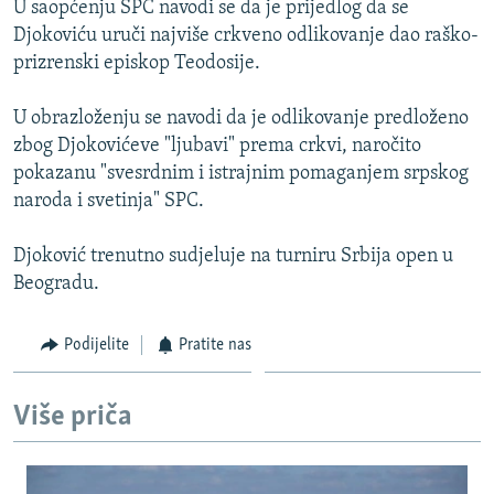
U saopćenju SPC navodi se da je prijedlog da se
ISPRIČAJ MI
Djokoviću uruči najviše crkveno odlikovanje dao raško-
DNEVNO@RSE
prizrenski episkop Teodosije.
SPECIJALI RSE
U obrazloženju se navodi da je odlikovanje predloženo
VIŠE OD NASLOVA
zbog Djokovićeve "ljubavi" prema crkvi, naročito
PRATITE NAS
pokazanu "svesrdnim i istrajnim pomaganjem srpskog
GENOCID U SREBRENICI
naroda i svetinja" SPC.
POPLAVE I KLIZIŠTA U BIH 2024.
Djoković trenutno sudjeluje na turniru Srbija open u
TV LIBERTY
Sve RFE/RL stranice
Beogradu.
POST SCRIPTUM
MOJA EVROPA
Podijelite
Pratite nas
TRI DECENIJE OD RATA U BIH
Više priča
SVE KARTE DEJTONA
NASTANAK I RASPAD JUGOSLAVIJE