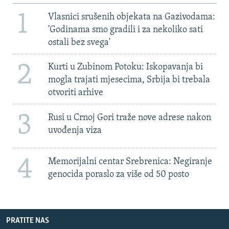
1
Vlasnici srušenih objekata na Gazivodama:
'Godinama smo gradili i za nekoliko sati
ostali bez svega'
2
Kurti u Zubinom Potoku: Iskopavanja bi
mogla trajati mjesecima, Srbija bi trebala
otvoriti arhive
3
Rusi u Crnoj Gori traže nove adrese nakon
uvođenja viza
4
Memorijalni centar Srebrenica: Negiranje
genocida poraslo za više od 50 posto
PRATITE NAS