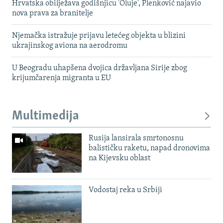
Hrvatska obilježava godišnjicu 'Oluje', Plenković najavio
nova prava za branitelje
Njemačka istražuje prijavu letećeg objekta u blizini
ukrajinskog aviona na aerodromu
U Beogradu uhapšena dvojica državljana Sirije zbog
krijumčarenja migranta u EU
Multimedija
Rusija lansirala smrtonosnu
balističku raketu, napad dronovima
na Kijevsku oblast
Vodostaj reka u Srbiji