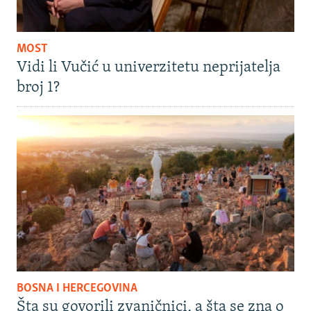
MOST
Vidi li Vučić u univerzitetu neprijatelja
broj 1?
BOSNA I HERCEGOVINA
Šta su govorili zvaničnici, a šta se zna o