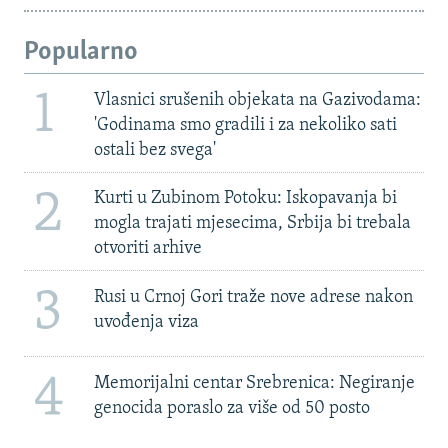
Popularno
1
Vlasnici srušenih objekata na Gazivodama:
'Godinama smo gradili i za nekoliko sati
ostali bez svega'
2
Kurti u Zubinom Potoku: Iskopavanja bi
mogla trajati mjesecima, Srbija bi trebala
otvoriti arhive
3
Rusi u Crnoj Gori traže nove adrese nakon
uvođenja viza
4
Memorijalni centar Srebrenica: Negiranje
genocida poraslo za više od 50 posto