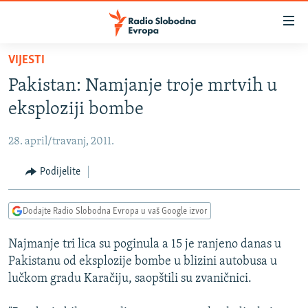
Dostupni
linkovi
Pređite
VIJESTI
na
VIJESTI
Pakistan: Namjanje troje mrtvih u
glavni
BOSNA I HERCEGOVINA
sadržaj
eksploziji bombe
SRBIJA
Pređite
na
28. april/travanj, 2011.
KOSOVO
glavnu
CRNA GORA
Podijelite
navigaciju
Pređite
VIZUELNO
na
Dodajte Radio Slobodna Evropa u vaš Google izvor
PODCASTI
VIDEO
pretragu
Najmanje tri lica su poginula a 15 je ranjeno danas u
RAT U UKRAJINI
FOTOGALERIJE
Pakistanu od eksplozije bombe u blizini autobusa u
KINA NA BALKANU
INFOGRAFIKE
lučkom gradu Karačiju, saopštili su zvaničnici.
RSE PRIČE IZ SVIJETA