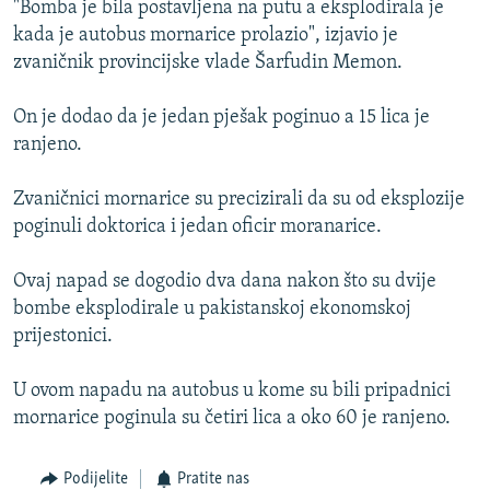
"Bomba je bila postavljena na putu a eksplodirala je
ISPRIČAJ MI
kada je autobus mornarice prolazio", izjavio je
DNEVNO@RSE
zvaničnik provincijske vlade Šarfudin Memon.
SPECIJALI RSE
On je dodao da je jedan pješak poginuo a 15 lica je
VIŠE OD NASLOVA
ranjeno.
PRATITE NAS
GENOCID U SREBRENICI
Zvaničnici mornarice su precizirali da su od eksplozije
POPLAVE I KLIZIŠTA U BIH 2024.
poginuli doktorica i jedan oficir moranarice.
TV LIBERTY
Sve RFE/RL stranice
Ovaj napad se dogodio dva dana nakon što su dvije
POST SCRIPTUM
bombe eksplodirale u pakistanskoj ekonomskoj
prijestonici.
MOJA EVROPA
TRI DECENIJE OD RATA U BIH
U ovom napadu na autobus u kome su bili pripadnici
SVE KARTE DEJTONA
mornarice poginula su četiri lica a oko 60 je ranjeno.
NASTANAK I RASPAD JUGOSLAVIJE
Podijelite
Pratite nas