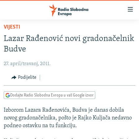
Dostupni
linkovi
Pređite
VIJESTI
na
VIJESTI
Lazar Rađenović novi gradonačelnik
glavni
BOSNA I HERCEGOVINA
sadržaj
Budve
SRBIJA
Pređite
na
27. april/travanj, 2011.
KOSOVO
glavnu
CRNA GORA
Podijelite
navigaciju
Pređite
VIZUELNO
na
Dodajte Radio Slobodna Evropa u vaš Google izvor
PODCASTI
VIDEO
pretragu
Izborom Lazara Rađenovića, Budva je danas dobila
RAT U UKRAJINI
FOTOGALERIJE
novog gradonačelnika, pošto je Rajko Kuljača nedavno
KINA NA BALKANU
INFOGRAFIKE
podneo ostavku na tu funkciju.
RSE PRIČE IZ SVIJETA