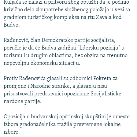
Kuljača se nalazi u pritvoru zbog optužbi da je počinio
ISPRIČAJ MI
krivično delo zloupotrebe službenog položaja u vezi sa
DNEVNO@RSE
gradnjom turističkog kompleksa na rtu Zavala kod
Budve.
SPECIJALI RSE
VIŠE OD NASLOVA
Rađenović, član Demokratske partije socijalista,
PRATITE NAS
poručio je da će Budva zadržati "lidersku poziciju" u
GENOCID U SREBRENICI
turizmu i u drugim oblastima, bez obzira na trenutno
POPLAVE I KLIZIŠTA U BIH 2024.
nepovoljnu ekonomsku situaciju.
TV LIBERTY
Sve RFE/RL stranice
Protiv Rađenovića glasali su odbornici Pokreta za
POST SCRIPTUM
promjene i Narodne stranke, a glasanju nisu
prisustvovali predstavnici opozicione Socijalističke
MOJA EVROPA
nardone partije.
TRI DECENIJE OD RATA U BIH
SVE KARTE DEJTONA
Opozicija u budvanskoj opštinskoj skupštini je umesto
izbora gradonačelnika tražila prevremene lokalne
NASTANAK I RASPAD JUGOSLAVIJE
izbore.