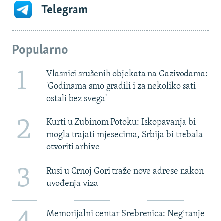
Telegram
Popularno
1
Vlasnici srušenih objekata na Gazivodama:
'Godinama smo gradili i za nekoliko sati
ostali bez svega'
2
Kurti u Zubinom Potoku: Iskopavanja bi
mogla trajati mjesecima, Srbija bi trebala
otvoriti arhive
3
Rusi u Crnoj Gori traže nove adrese nakon
uvođenja viza
Memorijalni centar Srebrenica: Negiranje