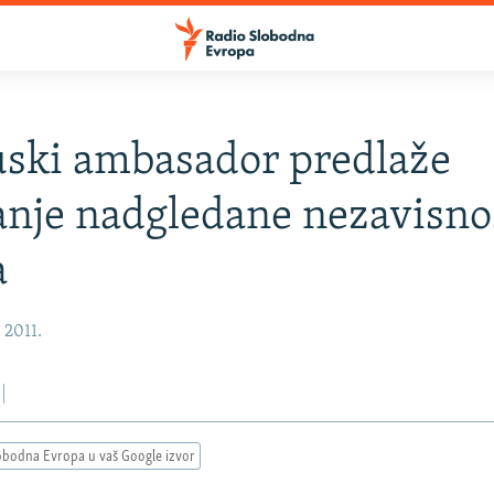
ski ambasador predlaže
nje nadgledane nezavisno
a
, 2011.
obodna Evropa u vaš Google izvor