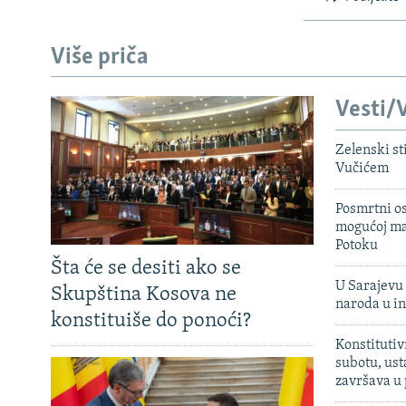
Više priča
Vesti/V
Zelenski st
Vučićem
Posmrtni os
mogućoj ma
Potoku
Šta će se desiti ako se
U Sarajevu 
Skupština Kosova ne
naroda u in
konstituiše do ponoći?
Konstitutiv
subotu, ust
završava u