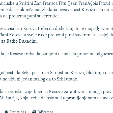
cuske u Prištini Žan Fransoa Fitu (Jean FranÃ§ois Fitou) i
ijeme da se okonča nadgledana nezavisnost Kosova i da tam
eba da preuzmu puni suverenitet.
ezavisnosti Kosova treba da dođe kraj, to je moj odgovor. S
đani Kosova u svoje ruke preuzmi puni suverenit u svojoj dr
u za Radio Dukađini.
o da je Kosovo treba da izmijeni ustav i da preuzmu odgovor
ućnosti da Srbi, poslanici Skupštine Kosova, blokiraju us
a ne vidi ni jedan razlog da to Srbi urade.
 da su srpskoj zajednici na Kosovu garantovana mnoga prava
Ahtisarija, koja treba da ostanu i u promijenjenom ustavu 
Pratite nas
Odštampaj