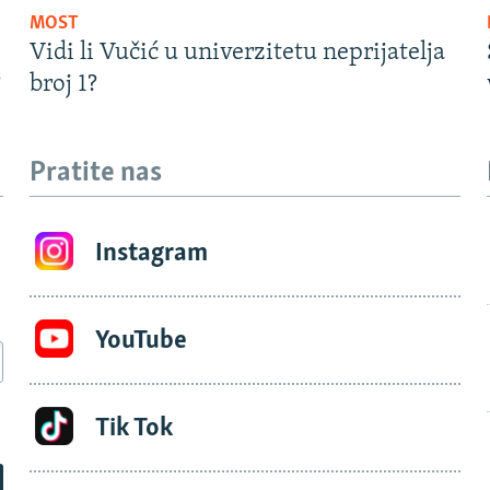
MOST
Vidi li Vučić u univerzitetu neprijatelja
?
broj 1?
Pratite nas
Instagram
YouTube
Tik Tok