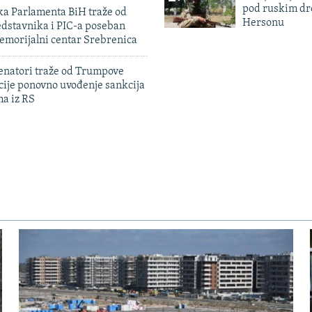
pod ruskim dr
ka Parlamenta BiH traže od
Hersonu
edstavnika i PIC-a poseban
emorijalni centar Srebrenica
enatori traže od Trumpove
cije ponovno uvođenje sankcija
ma iz RS