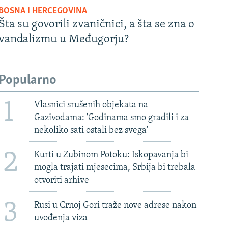
BOSNA I HERCEGOVINA
Šta su govorili zvaničnici, a šta se zna o
vandalizmu u Međugorju?
Popularno
1
Vlasnici srušenih objekata na
Gazivodama: 'Godinama smo gradili i za
nekoliko sati ostali bez svega'
2
Kurti u Zubinom Potoku: Iskopavanja bi
mogla trajati mjesecima, Srbija bi trebala
otvoriti arhive
3
Rusi u Crnoj Gori traže nove adrese nakon
uvođenja viza