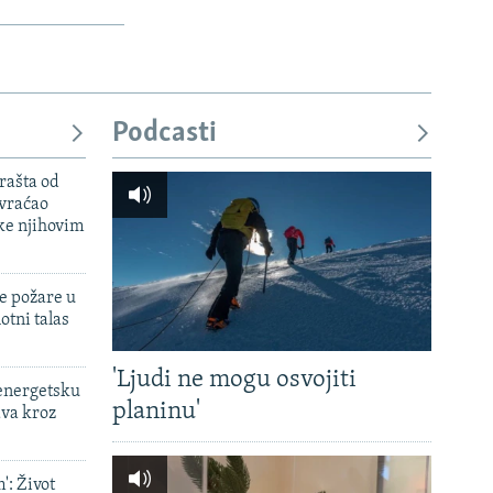
Podcasti
rašta od
 vraćao
ke njihovim
e požare u
otni talas
'Ljudi ne mogu osvojiti
 energetsku
planinu'
ava kroz
': Život