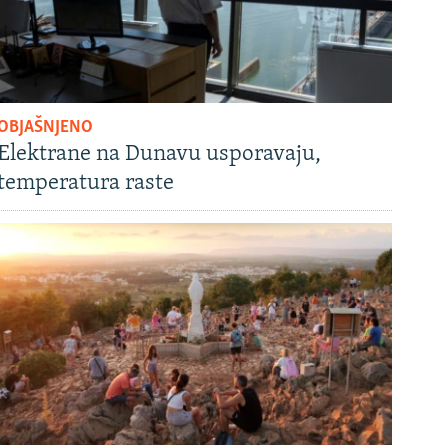
OBJAŠNJENO
Elektrane na Dunavu usporavaju,
temperatura raste