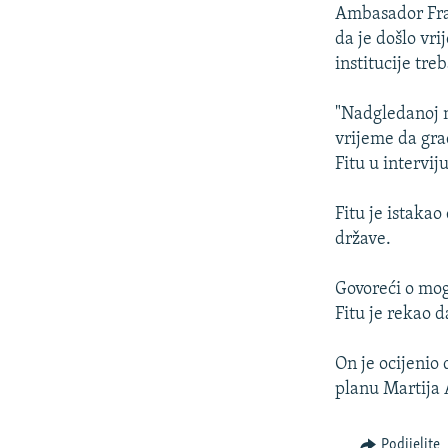
ISPRIČAJ MI
Ambasador Fran
DNEVNO@RSE
da je došlo vr
institucije tr
SPECIJALI RSE
VIŠE OD NASLOVA
"Nadgledanoj n
vrijeme da gra
GENOCID U SREBRENICI
Fitu u intervij
POPLAVE I KLIZIŠTA U BIH 2024.
Fitu je istaka
TV LIBERTY
države.
POST SCRIPTUM
Govoreći o mog
MOJA EVROPA
Fitu je rekao d
TRI DECENIJE OD RATA U BIH
SVE KARTE DEJTONA
On je ocijenio
planu Martija 
NASTANAK I RASPAD JUGOSLAVIJE
Podijelite