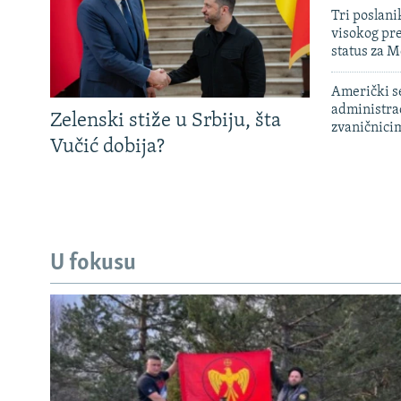
Tri poslani
visokog pr
status za M
Američki s
administra
Zelenski stiže u Srbiju, šta
zvaničnici
Vučić dobija?
U fokusu