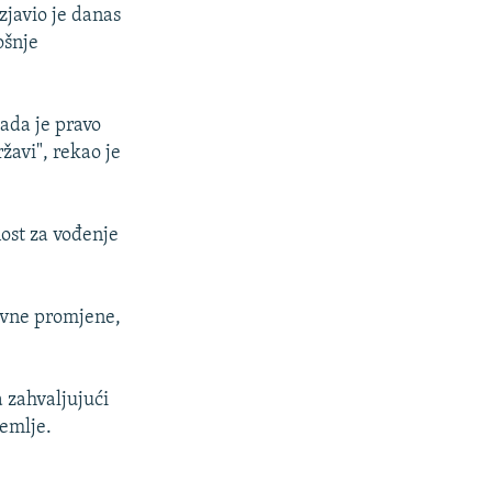
zjavio je danas
ošnje
ada je pravo
žavi", rekao je
nost za vođenje
tavne promjene,
 zahvaljujući
zemlje.