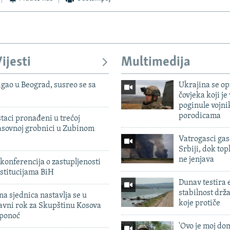
ijesti
Multimedija
igao u Beograd, susreo se sa
Ukrajina se op
čovjeka koji je
poginule vojni
porodicama
taci pronađeni u trećoj
sovnoj grobnici u Zubinom
Vatrogasci gas
Srbiji, dok topl
ne jenjava
konferencija o zastupljenosti
stitucijama BiH
Dunav testira
stabilnost drž
na sjednica nastavlja se u
koje protiče
avni rok za Skupštinu Kosova
 ponoć
'Ovo je moj dom