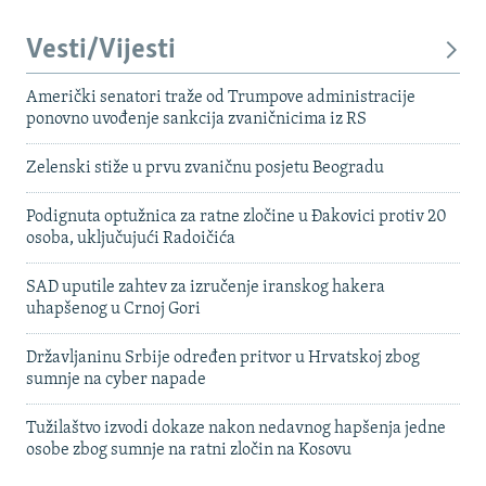
Vesti/Vijesti
Američki senatori traže od Trumpove administracije
ponovno uvođenje sankcija zvaničnicima iz RS
Zelenski stiže u prvu zvaničnu posjetu Beogradu
Podignuta optužnica za ratne zločine u Đakovici protiv 20
osoba, uključujući Radoičića
SAD uputile zahtev za izručenje iranskog hakera
uhapšenog u Crnoj Gori
Državljaninu Srbije određen pritvor u Hrvatskoj zbog
sumnje na cyber napade
Tužilaštvo izvodi dokaze nakon nedavnog hapšenja jedne
osobe zbog sumnje na ratni zločin na Kosovu