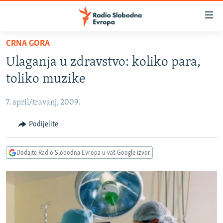
Dostupni
linkovi
Pređite
CRNA GORA
na
VIJESTI
Ulaganja u zdravstvo: koliko para,
glavni
BOSNA I HERCEGOVINA
sadržaj
toliko muzike
SRBIJA
Pređite
na
7. april/travanj, 2009.
KOSOVO
glavnu
CRNA GORA
Podijelite
navigaciju
Pređite
VIZUELNO
na
Dodajte Radio Slobodna Evropa u vaš Google izvor
PODCASTI
VIDEO
pretragu
RAT U UKRAJINI
FOTOGALERIJE
KINA NA BALKANU
INFOGRAFIKE
RSE PRIČE IZ SVIJETA