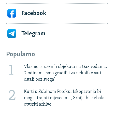
Facebook
Telegram
Popularno
1
Vlasnici srušenih objekata na Gazivodama:
'Godinama smo gradili i za nekoliko sati
ostali bez svega'
2
Kurti u Zubinom Potoku: Iskopavanja bi
mogla trajati mjesecima, Srbija bi trebala
otvoriti arhive