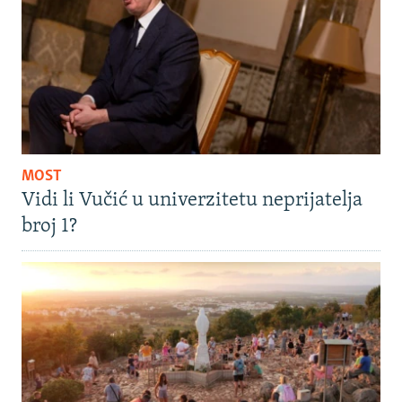
MOST
Vidi li Vučić u univerzitetu neprijatelja
broj 1?