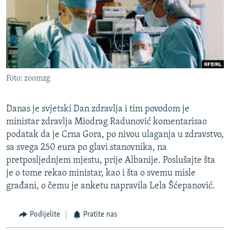
ISPRIČAJ MI
DNEVNO@RSE
SPECIJALI RSE
VIŠE OD NASLOVA
PRATITE NAS
Foto: zoomzg
GENOCID U SREBRENICI
POPLAVE I KLIZIŠTA U BIH 2024.
Danas je svjetski Dan zdravlja i tim povodom je
TV LIBERTY
ministar zdravlja Miodrag Radunović komentarisao
Sve RFE/RL stranice
podatak da je Crna Gora, po nivou ulaganja u zdravstvo,
POST SCRIPTUM
sa svega 250 eura po glavi stanovnika, na
MOJA EVROPA
pretposljednjem mjestu, prije Albanije. Poslušajte šta
je o tome rekao ministar, kao i šta o svemu misle
TRI DECENIJE OD RATA U BIH
građani, o čemu je anketu napravila Lela Šćepanović.
SVE KARTE DEJTONA
NASTANAK I RASPAD JUGOSLAVIJE
Podijelite
Pratite nas