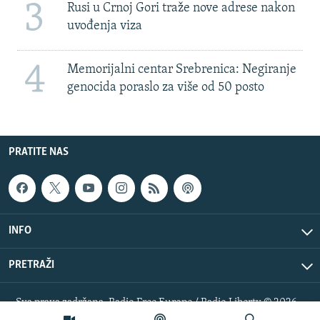
3
Rusi u Crnoj Gori traže nove adrese nakon
uvođenja viza
4
Memorijalni centar Srebrenica: Negiranje
genocida poraslo za više od 50 posto
PRATITE NAS
INFO
PRETRAŽI
Sva prava zadržana. Radio Free Europe / Radio Liberty © 2026
RFE/RL, Inc.