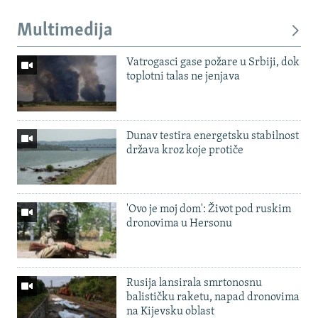
Multimedija
Vatrogasci gase požare u Srbiji, dok
toplotni talas ne jenjava
Dunav testira energetsku stabilnost
država kroz koje protiče
'Ovo je moj dom': Život pod ruskim
dronovima u Hersonu
Rusija lansirala smrtonosnu
balističku raketu, napad dronovima
na Kijevsku oblast