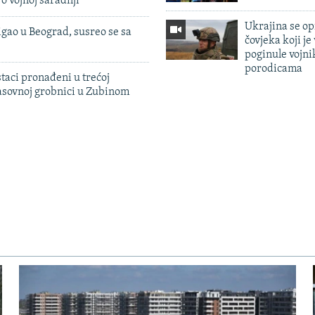
 o vojnoj saradnji
Ukrajina se op
igao u Beograd, susreo se sa
čovjeka koji je
poginule vojni
porodicama
taci pronađeni u trećoj
sovnoj grobnici u Zubinom