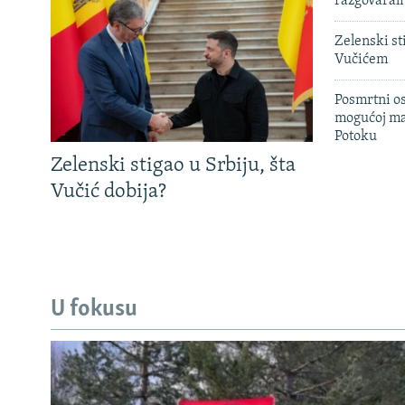
razgovarali
Zelenski st
Vučićem
Posmrtni os
mogućoj ma
Potoku
Zelenski stigao u Srbiju, šta
Vučić dobija?
U fokusu