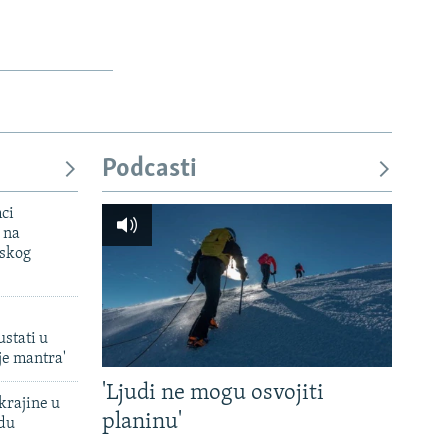
Podcasti
mci
 na
uskog
ustati u
je mantra'
'Ljudi ne mogu osvojiti
krajine u
planinu'
adu