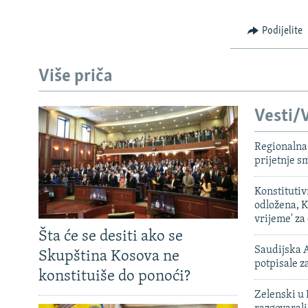
ISPRIČAJ MI
DNEVNO@RSE
Podijelite
SPECIJALI RSE
Više priča
VIŠE OD NASLOVA
GENOCID U SREBRENICI
Vesti/V
POPLAVE I KLIZIŠTA U BIH 2024.
Regionalna 
TV LIBERTY
prijetnje 
POST SCRIPTUM
Konstituti
MOJA EVROPA
odložena, K
vrijeme' za
TRI DECENIJE OD RATA U BIH
Šta će se desiti ako se
SVE KARTE DEJTONA
Saudijska A
Skupština Kosova ne
potpisale 
konstituiše do ponoći?
NASTANAK I RASPAD JUGOSLAVIJE
Zelenski u 