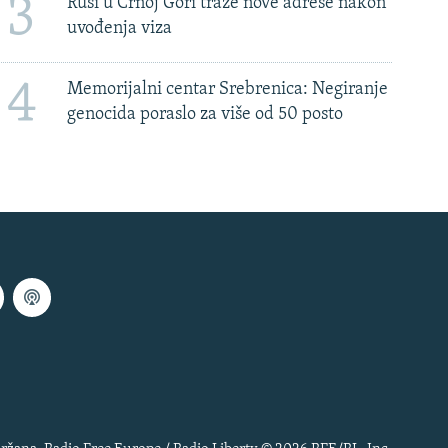
3
Rusi u Crnoj Gori traže nove adrese nakon
uvođenja viza
4
Memorijalni centar Srebrenica: Negiranje
genocida poraslo za više od 50 posto