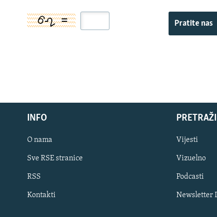
Pratite nas
INFO
PRETRAŽI
O nama
Vijesti
Sve RSE stranice
Vizuelno
PRATITE NAS
RSS
Podcasti
Kontakti
Newsletter
Sve RFE/RL stranice