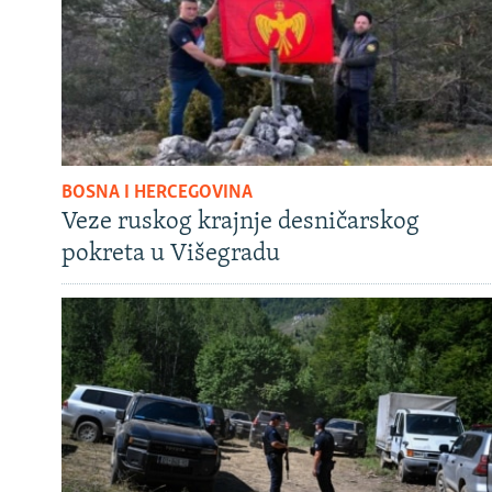
BOSNA I HERCEGOVINA
Veze ruskog krajnje desničarskog
pokreta u Višegradu