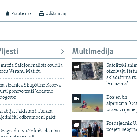
Pratite nas
Odštampaj
ijesti
Multimedija
mreža SafeJournalists osudila
Satelitski sni
smrću Veranu Matiću
otkrivaju štetu
skladištima r
'Amazona'
vna sjednica Skupštine Kosova
urti ponovo traži 'dodatno
 dogovor
Doajen bh.
alpinizma: 'Od
pravo vrijeme 
rabija, Pakistan i Turska
zajednički odbrambeni pakt
Predsjednik U
posjeti Beogr
Beogradu, Vučić kaže da nisu