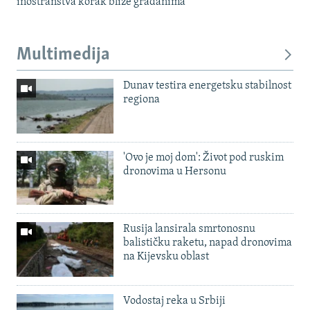
inostranstva korak bliže građanima
Multimedija
Dunav testira energetsku stabilnost
regiona
'Ovo je moj dom': Život pod ruskim
dronovima u Hersonu
Rusija lansirala smrtonosnu
balističku raketu, napad dronovima
na Kijevsku oblast
Vodostaj reka u Srbiji