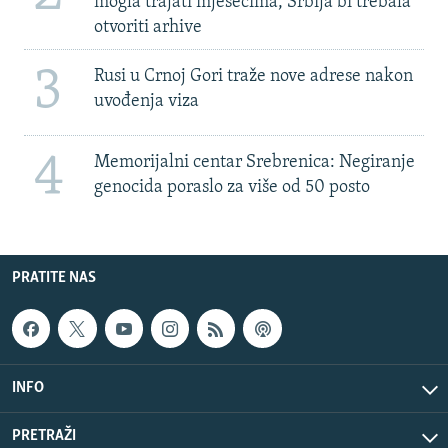
mogla trajati mjesecima, Srbija bi trebala
otvoriti arhive
3
Rusi u Crnoj Gori traže nove adrese nakon
uvođenja viza
4
Memorijalni centar Srebrenica: Negiranje
genocida poraslo za više od 50 posto
PRATITE NAS
INFO
PRETRAŽI