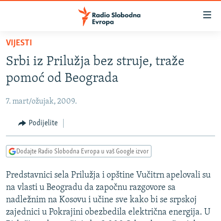
Dostupni
linkovi
Pređite
VIJESTI
na
VIJESTI
Srbi iz Prilužja bez struje, traže
glavni
BOSNA I HERCEGOVINA
sadržaj
pomoć od Beograda
SRBIJA
Pređite
na
7. mart/ožujak, 2009.
KOSOVO
glavnu
CRNA GORA
Podijelite
navigaciju
Pređite
VIZUELNO
na
Dodajte Radio Slobodna Evropa u vaš Google izvor
PODCASTI
VIDEO
pretragu
Predstavnici sela Prilužja i opštine Vučitrn apelovali su
RAT U UKRAJINI
FOTOGALERIJE
na vlasti u Beogradu da započnu razgovore sa
KINA NA BALKANU
INFOGRAFIKE
nadležnim na Kosovu i učine sve kako bi se srpskoj
zajednici u Pokrajini obezbedila električna energija. U
RSE PRIČE IZ SVIJETA