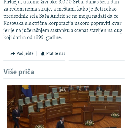
Pirlužju, u kome živi oko 3.000 Srba, danas šesti dan
ISPRIČAJ MI
za redom nema struje, a meštani, kako je Beti rekao
DNEVNO@RSE
predsednik sela Saša Andrić se ne mogu nadati da će
Kosovska električna korporacija uskoro popraviti kvar
SPECIJALI RSE
jer je na jučerašnjem sastanku akcenat stavljen na dug
VIŠE OD NASLOVA
koji datira od 1999. godine.
PRATITE NAS
GENOCID U SREBRENICI
Podijelite
Pratite nas
POPLAVE I KLIZIŠTA U BIH 2024.
TV LIBERTY
Sve RFE/RL stranice
Više priča
POST SCRIPTUM
MOJA EVROPA
TRI DECENIJE OD RATA U BIH
SVE KARTE DEJTONA
NASTANAK I RASPAD JUGOSLAVIJE