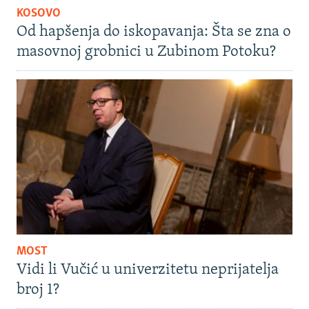
KOSOVO
Od hapšenja do iskopavanja: Šta se zna o
masovnoj grobnici u Zubinom Potoku?
MOST
Vidi li Vučić u univerzitetu neprijatelja
broj 1?