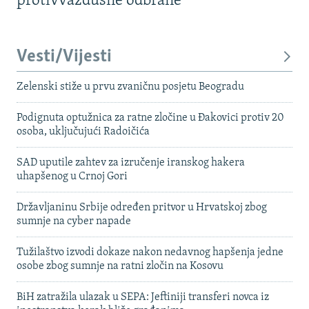
protivvazdušne odbrane
Vesti/Vijesti
Zelenski stiže u prvu zvaničnu posjetu Beogradu
Podignuta optužnica za ratne zločine u Đakovici protiv 20
osoba, uključujući Radoičića
SAD uputile zahtev za izručenje iranskog hakera
uhapšenog u Crnoj Gori
Državljaninu Srbije određen pritvor u Hrvatskoj zbog
sumnje na cyber napade
Tužilaštvo izvodi dokaze nakon nedavnog hapšenja jedne
osobe zbog sumnje na ratni zločin na Kosovu
BiH zatražila ulazak u SEPA: Jeftiniji transferi novca iz