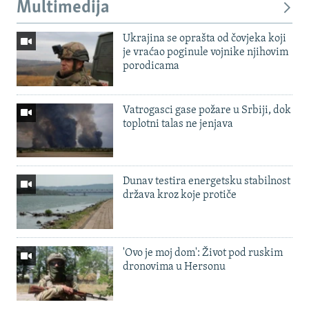
Multimedija
Ukrajina se oprašta od čovjeka koji
je vraćao poginule vojnike njihovim
porodicama
Vatrogasci gase požare u Srbiji, dok
toplotni talas ne jenjava
Dunav testira energetsku stabilnost
država kroz koje protiče
'Ovo je moj dom': Život pod ruskim
dronovima u Hersonu