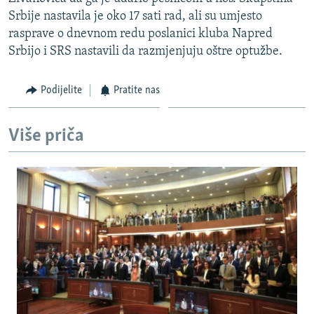
ISPRIČAJ MI
Srbije nastavila je oko 17 sati rad, ali su umjesto
rasprave o dnevnom redu poslanici kluba Napred
DNEVNO@RSE
Srbijo i SRS nastavili da razmjenjuju oštre optužbe.
SPECIJALI RSE
VIŠE OD NASLOVA
Podijelite
Pratite nas
PRATITE NAS
GENOCID U SREBRENICI
Više priča
POPLAVE I KLIZIŠTA U BIH 2024.
TV LIBERTY
Sve RFE/RL stranice
POST SCRIPTUM
MOJA EVROPA
TRI DECENIJE OD RATA U BIH
SVE KARTE DEJTONA
NASTANAK I RASPAD JUGOSLAVIJE