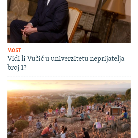
MOST
Vidi li Vučić u univerzitetu neprijatelja
broj 1?