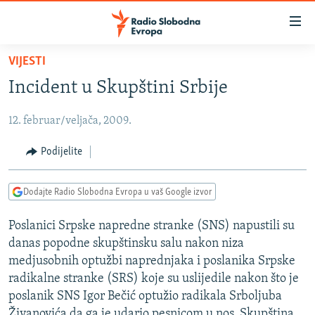
Dostupni
linkovi
Pređite
VIJESTI
na
VIJESTI
Incident u Skupštini Srbije
glavni
BOSNA I HERCEGOVINA
sadržaj
12. februar/veljača, 2009.
SRBIJA
Pređite
na
KOSOVO
Podijelite
glavnu
CRNA GORA
navigaciju
Dodajte Radio Slobodna Evropa u vaš Google izvor
Pređite
VIZUELNO
na
Poslanici Srpske napredne stranke (SNS) napustili su
PODCASTI
VIDEO
pretragu
danas popodne skupštinsku salu nakon niza
RAT U UKRAJINI
FOTOGALERIJE
medjusobnih optužbi naprednjaka i poslanika Srpske
KINA NA BALKANU
radikalne stranke (SRS) koje su uslijedile nakon što je
INFOGRAFIKE
poslanik SNS Igor Bečić optužio radikala Srboljuba
RSE PRIČE IZ SVIJETA
Živanovića da ga je udario pesnicom u nos. Skupština