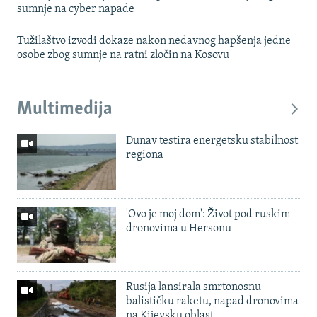
sumnje na cyber napade
Tužilaštvo izvodi dokaze nakon nedavnog hapšenja jedne
osobe zbog sumnje na ratni zločin na Kosovu
Multimedija
Dunav testira energetsku stabilnost
regiona
'Ovo je moj dom': Život pod ruskim
dronovima u Hersonu
Rusija lansirala smrtonosnu
balističku raketu, napad dronovima
na Kijevsku oblast