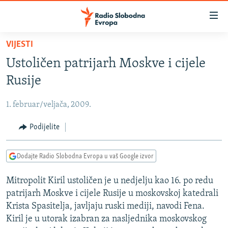
Dostupni
linkovi
Pređite
VIJESTI
na
VIJESTI
Ustoličen patrijarh Moskve i cijele
glavni
BOSNA I HERCEGOVINA
sadržaj
Rusije
SRBIJA
Pređite
na
1. februar/veljača, 2009.
KOSOVO
glavnu
CRNA GORA
Podijelite
navigaciju
Pređite
VIZUELNO
na
Dodajte Radio Slobodna Evropa u vaš Google izvor
PODCASTI
VIDEO
pretragu
Mitropolit Kiril ustoličen je u nedjelju kao 16. po redu
RAT U UKRAJINI
FOTOGALERIJE
patrijarh Moskve i cijele Rusije u moskovskoj katedrali
KINA NA BALKANU
INFOGRAFIKE
Krista Spasitelja, javljaju ruski mediji, navodi Fena.
Kiril je u utorak izabran za nasljednika moskovskog
RSE PRIČE IZ SVIJETA