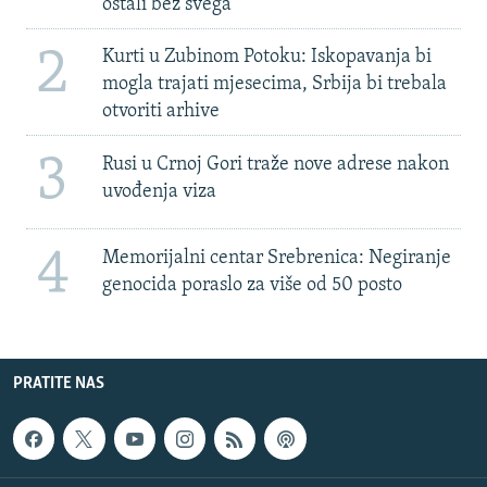
ostali bez svega'
2
Kurti u Zubinom Potoku: Iskopavanja bi
mogla trajati mjesecima, Srbija bi trebala
otvoriti arhive
3
Rusi u Crnoj Gori traže nove adrese nakon
uvođenja viza
4
Memorijalni centar Srebrenica: Negiranje
genocida poraslo za više od 50 posto
PRATITE NAS