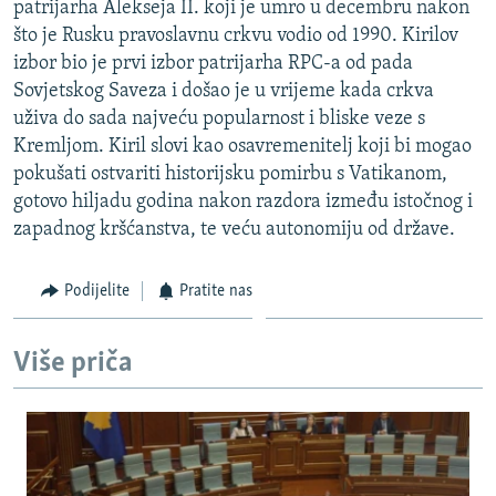
patrijarha Alekseja II. koji je umro u decembru nakon
ISPRIČAJ MI
što je Rusku pravoslavnu crkvu vodio od 1990. Kirilov
DNEVNO@RSE
izbor bio je prvi izbor patrijarha RPC-a od pada
Sovjetskog Saveza i došao je u vrijeme kada crkva
SPECIJALI RSE
uživa do sada najveću popularnost i bliske veze s
VIŠE OD NASLOVA
Kremljom. Kiril slovi kao osavremenitelj koji bi mogao
PRATITE NAS
pokušati ostvariti historijsku pomirbu s Vatikanom,
GENOCID U SREBRENICI
gotovo hiljadu godina nakon razdora između istočnog i
POPLAVE I KLIZIŠTA U BIH 2024.
zapadnog kršćanstva, te veću autonomiju od države.
TV LIBERTY
Sve RFE/RL stranice
Podijelite
Pratite nas
POST SCRIPTUM
MOJA EVROPA
Više priča
TRI DECENIJE OD RATA U BIH
SVE KARTE DEJTONA
NASTANAK I RASPAD JUGOSLAVIJE