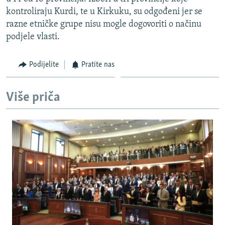
ISPRIČAJ MI
kontroliraju Kurdi, te u Kirkuku, su odgođeni jer se
razne etničke grupe nisu mogle dogovoriti o načinu
DNEVNO@RSE
podjele vlasti.
SPECIJALI RSE
VIŠE OD NASLOVA
Podijelite
Pratite nas
PRATITE NAS
GENOCID U SREBRENICI
Više priča
POPLAVE I KLIZIŠTA U BIH 2024.
TV LIBERTY
Sve RFE/RL stranice
POST SCRIPTUM
MOJA EVROPA
TRI DECENIJE OD RATA U BIH
SVE KARTE DEJTONA
NASTANAK I RASPAD JUGOSLAVIJE