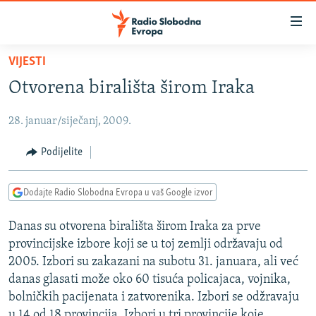
Dostupni
linkovi
Pređite
VIJESTI
na
VIJESTI
Otvorena birališta širom Iraka
glavni
BOSNA I HERCEGOVINA
sadržaj
28. januar/siječanj, 2009.
SRBIJA
Pređite
na
KOSOVO
Podijelite
glavnu
CRNA GORA
navigaciju
Dodajte Radio Slobodna Evropa u vaš Google izvor
Pređite
VIZUELNO
na
Danas su otvorena birališta širom Iraka za prve
PODCASTI
VIDEO
pretragu
provincijske izbore koji se u toj zemlji održavaju od
RAT U UKRAJINI
FOTOGALERIJE
2005. Izbori su zakazani na subotu 31. januara, ali već
KINA NA BALKANU
danas glasati može oko 60 tisuća policajaca, vojnika,
INFOGRAFIKE
bolničkih pacijenata i zatvorenika. Izbori se odžravaju
RSE PRIČE IZ SVIJETA
u 14 od 18 provincija. Izbori u tri provincije koje