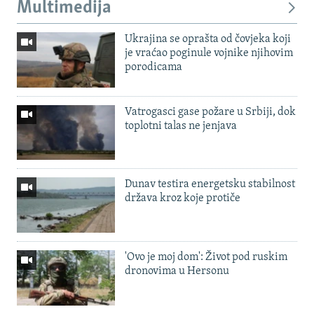
Multimedija
Ukrajina se oprašta od čovjeka koji
je vraćao poginule vojnike njihovim
porodicama
Vatrogasci gase požare u Srbiji, dok
toplotni talas ne jenjava
Dunav testira energetsku stabilnost
država kroz koje protiče
'Ovo je moj dom': Život pod ruskim
dronovima u Hersonu