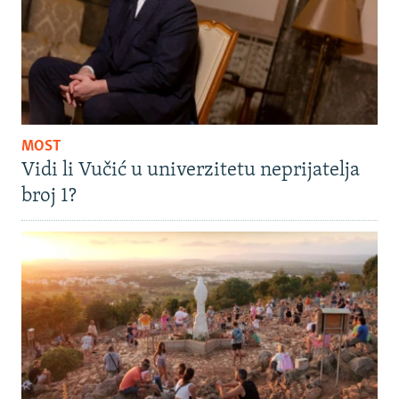
MOST
Vidi li Vučić u univerzitetu neprijatelja
broj 1?