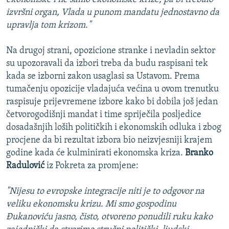
izvršni organ, Vlada u punom mandatu jednostavno da
upravlja tom krizom."
Na drugoj strani, opozicione stranke i nevladin sektor
su upozoravali da izbori treba da budu raspisani tek
kada se izborni zakon usaglasi sa Ustavom. Prema
tumačenju opozicije vladajuća većina u ovom trenutku
raspisuje prijevremene izbore kako bi dobila još jedan
četvorogodišnji mandat i time spriječila posljedice
dosadašnjih loših političkih i ekonomskih odluka i zbog
procjene da bi rezultat izbora bio neizvjesniji krajem
godine kada će kulminirati ekonomska kriza.
Branko
Radulović
iz Pokreta za promjene:
"Nijesu to evropske integracije niti je to odgovor na
veliku ekonomsku krizu. Mi smo gospodinu
Đukanoviću jasno, čisto, otvoreno ponudili ruku kako