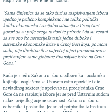
raspisivanje prijevremenih izbora:
"Sama činjenica da se tako žuri sa raspisivanjem izbora
ujedno je prilično kompleksno i ne toliko politički
koliko ekonomska i socijalna situacija u Crnoj Gori
govori da su prije svega razlozi te prirode i da su vezani
za sve ono što nerazriješavanja jedne duboke i
sistemske ekonomske krize u Crnoj Gori koja, po mom
sudu, nije direktno ili u najvećoj mjeri prouzrokovana
prelivanjem same globalne finansijske krize na Crnu
Goru."
Kada je riječ o Zakonu o izboru odbornika i poslanika
koji nije usaglašena za Ustavom osim opozicije i dio
nevladinog sektora je apelovao na predsjednika Crne
Gore da ne raspisuje izbore jer se pred Ustavnim sudom
nalazi prijedlog ocjene ustavnosti Zakona o izboru
odbornika i poslanika. Jedan od potpisnika iz Instituta