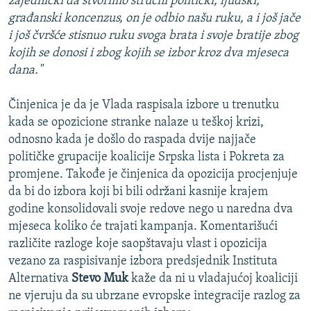
zajednički da stvorimo stručni politički, ljudski,
građanski koncenzus, on je odbio našu ruku, a i još jače
i još čvršće stisnuo ruku svoga brata i svoje bratije zbog
kojih se donosi i zbog kojih se izbor kroz dva mjeseca
dana."
Činjenica je da je Vlada raspisala izbore u trenutku
kada se opozicione stranke nalaze u teškoj krizi,
odnosno kada je došlo do raspada dvije najjače
političke grupacije koalicije Srpska lista i Pokreta za
promjene. Takođe je činjenica da opozicija procjenjuje
da bi do izbora koji bi bili održani kasnije krajem
godine konsolidovali svoje redove nego u naredna dva
mjeseca koliko će trajati kampanja. Komentarišući
različite razloge koje saopštavaju vlast i opozicija
vezano za raspisivanje izbora predsjednik Instituta
Alternativa
Stevo Muk
kaže da ni u vladajućoj koaliciji
ne vjeruju da su ubrzane evropske integracije razlog za