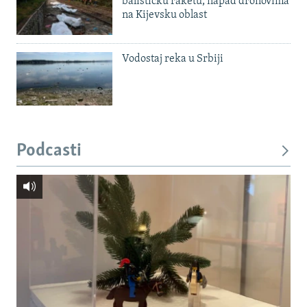
balističku raketu, napad dronovima
na Kijevsku oblast
Vodostaj reka u Srbiji
Podcasti