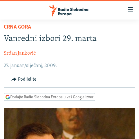
Dostupni
linkovi
Pređite
CRNA GORA
na
VIJESTI
Vanredni izbori 29. marta
glavni
BOSNA I HERCEGOVINA
sadržaj
Srđan Janković
SRBIJA
Pređite
na
27. januar/siječanj, 2009.
KOSOVO
glavnu
CRNA GORA
navigaciju
Podijelite
Pređite
VIZUELNO
na
Dodajte Radio Slobodna Evropa u vaš Google izvor
PODCASTI
VIDEO
pretragu
RAT U UKRAJINI
FOTOGALERIJE
KINA NA BALKANU
INFOGRAFIKE
RSE PRIČE IZ SVIJETA