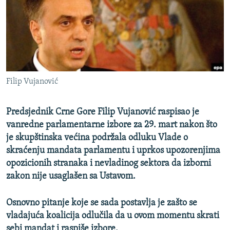
ISPRIČAJ MI
DNEVNO@RSE
SPECIJALI RSE
VIŠE OD NASLOVA
PRATITE NAS
Filip Vujanović
GENOCID U SREBRENICI
POPLAVE I KLIZIŠTA U BIH 2024.
Predsjednik Crne Gore Filip Vujanović raspisao je
TV LIBERTY
Sve RFE/RL stranice
vanredne parlamentarne izbore za 29. mart nakon što
je skupštinska većina podržala odluku Vlade o
POST SCRIPTUM
skraćenju mandata parlamentu i uprkos upozorenjima
MOJA EVROPA
opozicionih stranaka i nevladinog sektora da izborni
zakon nije usaglašen sa Ustavom.
TRI DECENIJE OD RATA U BIH
SVE KARTE DEJTONA
Osnovno pitanje koje se sada postavlja je zašto se
NASTANAK I RASPAD JUGOSLAVIJE
vladajuća koalicija odlučila da u ovom momentu skrati
sebi mandat i raspiše izbore.