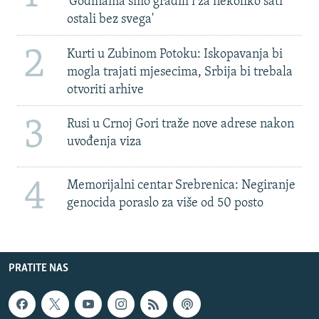
'Godinama smo gradili i za nekoliko sati
ostali bez svega'
2
Kurti u Zubinom Potoku: Iskopavanja bi
mogla trajati mjesecima, Srbija bi trebala
otvoriti arhive
3
Rusi u Crnoj Gori traže nove adrese nakon
uvođenja viza
4
Memorijalni centar Srebrenica: Negiranje
genocida poraslo za više od 50 posto
PRATITE NAS