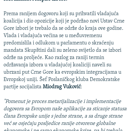
Prema ranijem dogovoru koji su prihvatili vladajuća
koalicija i dio opozicije koji je podržao novi Ustav Crne
Gore izbori je trebalo da se održe do kraja ove godine.
Vlada i vladajuća većina se u međuvremenu
predomislila i odlukom u parlamentu o skraćenju
mandata Skupštini dali su zeleno svijetlo da se izbori
održe na proljeće. Kao razlog za raniji termin
održavanja izbora u vladajućoj koaliciji naveli su
ubrzani put Crne Gore ka evropskim integracijama u
Evropskoj uniji. Šef Poslaničkog kluba Demokratske
partije socijalista
Miodrag Vuković
:
"Pomenut je proces metarijalizacije i implementacije
dogovora sa Evropom naše aplikacije za sticanje statusa
člana Evropske unije s jedne strane, a sa druge strane
već se osjećaju posljedice ranije otvorene globalne
ekonomske i ne samo ekonomske krize, pa bi trebalo