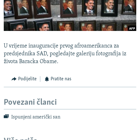
ISPRIČAJ MI
DNEVNO@RSE
SPECIJALI RSE
VIŠE OD NASLOVA
PRATITE NAS
U vrijeme inauguracije prvog afroamerikanca za
GENOCID U SREBRENICI
predsjednika SAD, pogledajte galeriju fotografija iz
života Baracka Obame.
POPLAVE I KLIZIŠTA U BIH 2024.
TV LIBERTY
Sve RFE/RL stranice
Podijelite
Pratite nas
POST SCRIPTUM
MOJA EVROPA
Povezani članci
TRI DECENIJE OD RATA U BIH
Ispunjeni američki san
SVE KARTE DEJTONA
NASTANAK I RASPAD JUGOSLAVIJE