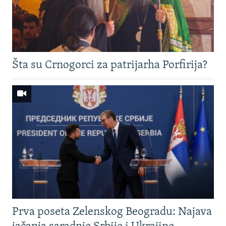
Šta su Crnogorci za patrijarha Porfirija?
Prva poseta Zelenskog Beogradu: Najava