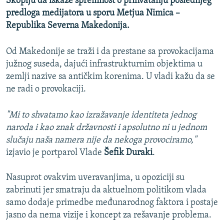
Skoplju da iskaže spremnost o prihvatanju poslednjeg
predloga medijatora u sporu Metjua Nimica –
Republika Severna Makedonija.
Od Makedonije se traži i da prestane sa provokacijama
južnog suseda, dajući infrastrukturnim objektima u
zemlji nazive sa antičkim korenima. U vladi kažu da se
ne radi o provokaciji.
"Mi to shvatamo kao izražavanje identiteta jednog
naroda i kao znak državnosti i apsolutno ni u jednom
slučaju naša namera nije da nekoga provociramo,"
izjavio je portparol Vlade
Šefik Duraki
.
Nasuprot ovakvim uveravanjima, u opoziciji su
zabrinuti jer smatraju da aktuelnom politikom vlada
samo dodaje primedbe međunarodnog faktora i postaje
jasno da nema vizije i koncept za rešavanje problema.