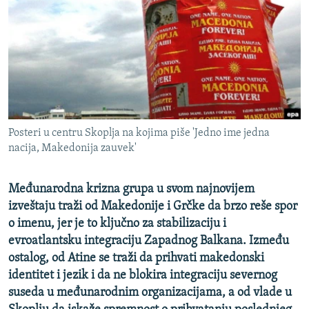
ISPRIČAJ MI
DNEVNO@RSE
SPECIJALI RSE
VIŠE OD NASLOVA
PRATITE NAS
GENOCID U SREBRENICI
Posteri u centru Skoplja na kojima piše 'Jedno ime jedna
POPLAVE I KLIZIŠTA U BIH 2024.
nacija, Makedonija zauvek'
TV LIBERTY
Sve RFE/RL stranice
POST SCRIPTUM
Međunarodna krizna grupa u svom najnovijem
izveštaju traži od Makedonije i Grčke da brzo reše spor
MOJA EVROPA
o imenu, jer je to ključno za stabilizaciju i
TRI DECENIJE OD RATA U BIH
evroatlantsku integraciju Zapadnog Balkana. Između
ostalog, od Atine se traži da prihvati makedonski
SVE KARTE DEJTONA
identitet i jezik i da ne blokira integraciju severnog
NASTANAK I RASPAD JUGOSLAVIJE
suseda u međunarodnim organizacijama, a od vlade u