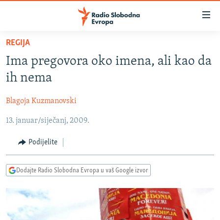
Dostupni
linkovi
Pređite
REGIJA
na
VIJESTI
Ima pregovora oko imena, ali kao da
glavni
BOSNA I HERCEGOVINA
sadržaj
ih nema
SRBIJA
Pređite
na
Blagoja Kuzmanovski
KOSOVO
glavnu
13. januar/siječanj, 2009.
CRNA GORA
navigaciju
Pređite
VIZUELNO
Podijelite
na
PODCASTI
VIDEO
pretragu
Dodajte Radio Slobodna Evropa u vaš Google izvor
RAT U UKRAJINI
FOTOGALERIJE
KINA NA BALKANU
INFOGRAFIKE
RSE PRIČE IZ SVIJETA