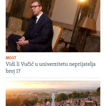
MOST
Vidi li Vučić u univerzitetu neprijatelja
broj 1?