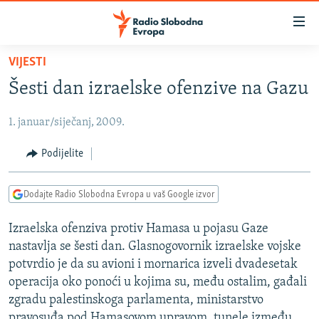
Dostupni
linkovi
Pređite
VIJESTI
na
VIJESTI
Šesti dan izraelske ofenzive na Gazu
glavni
BOSNA I HERCEGOVINA
sadržaj
1. januar/siječanj, 2009.
SRBIJA
Pređite
na
KOSOVO
Podijelite
glavnu
CRNA GORA
navigaciju
Dodajte Radio Slobodna Evropa u vaš Google izvor
Pređite
VIZUELNO
na
Izraelska ofenziva protiv Hamasa u pojasu Gaze
PODCASTI
VIDEO
pretragu
nastavlja se šesti dan. Glasnogovornik izraelske vojske
RAT U UKRAJINI
FOTOGALERIJE
potvrdio je da su avioni i mornarica izveli dvadesetak
KINA NA BALKANU
operacija oko ponoći u kojima su, među ostalim, gađali
INFOGRAFIKE
zgradu palestinskoga parlamenta, ministarstvo
RSE PRIČE IZ SVIJETA
pravosuđa pod Hamasovom upravom, tunele između