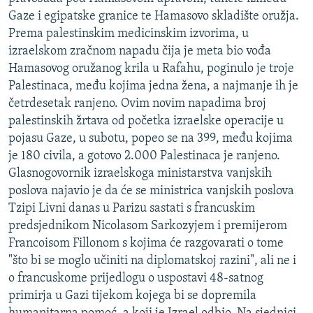
ISPRIČAJ MI
Gaze i egipatske granice te Hamasovo skladište oružja.
Prema palestinskim medicinskim izvorima, u
DNEVNO@RSE
izraelskom zračnom napadu čija je meta bio vođa
SPECIJALI RSE
Hamasovog oružanog krila u Rafahu, poginulo je troje
Palestinaca, među kojima jedna žena, a najmanje ih je
VIŠE OD NASLOVA
PRATITE NAS
četrdesetak ranjeno. Ovim novim napadima broj
GENOCID U SREBRENICI
palestinskih žrtava od početka izraelske operacije u
pojasu Gaze, u subotu, popeo se na 399, među kojima
POPLAVE I KLIZIŠTA U BIH 2024.
je 180 civila, a gotovo 2.000 Palestinaca je ranjeno.
TV LIBERTY
Sve RFE/RL stranice
Glasnogovornik izraelskoga ministarstva vanjskih
POST SCRIPTUM
poslova najavio je da će se ministrica vanjskih poslova
Tzipi Livni danas u Parizu sastati s francuskim
MOJA EVROPA
predsjednikom Nicolasom Sarkozyjem i premijerom
TRI DECENIJE OD RATA U BIH
Francoisom Fillonom s kojima će razgovarati o tome
"što bi se moglo učiniti na diplomatskoj razini", ali ne i
SVE KARTE DEJTONA
o francuskome prijedlogu o uspostavi 48-satnog
NASTANAK I RASPAD JUGOSLAVIJE
primirja u Gazi tijekom kojega bi se dopremila