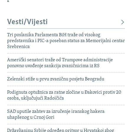
Vesti/Vijesti
Tri poslanika Parlamenta BiH traže od visokog
predstavnika i PIC-a poseban status za Memorijalni centar
Srebrenica
Američki senatori traže od Trumpove administracije
ponovno uvođenje sankcija zvaničnicima iz RS
Zelenski stiže u prvu zvaničnu posjetu Beogradu
Podignuta optužnica za ratne zločine u Đakovici protiv 20
osoba, uključujući Radoičića
SAD uputile zahtev za izručenje iranskog hakera
uhapšenog u Crnoj Gori
Državljaninu Srbije određen pritvor u Hrvatskoj zbog