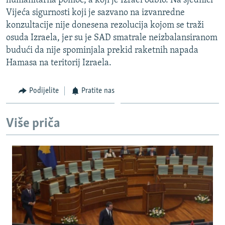
humanitarna pomoć, a koji je Izrael odbio. Na sjednici
Vijeća sigurnosti koji je sazvano na izvanredne
konzultacije nije donesena rezolucija kojom se traži
osuda Izraela, jer su je SAD smatrale neizbalansiranom
budući da nije spominjala prekid raketnih napada
Hamasa na teritorij Izraela.
Podijelite
Pratite nas
Više priča