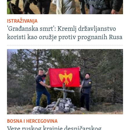
ISTRAŽIVANJA
'Građanska smrt': Kremlj državljanstvo
koristi kao oružje protiv prognanih Rusa
BOSNA I HERCEGOVINA
Veze ruskog krajnje desničarskog