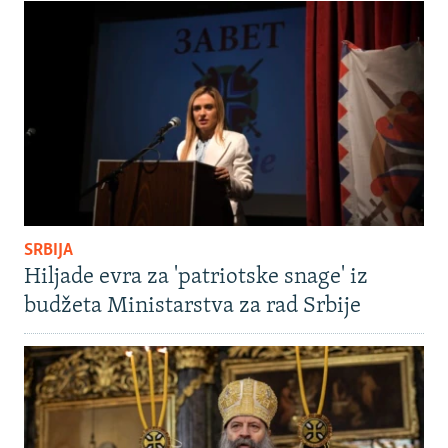
SRBIJA
Hiljade evra za 'patriotske snage' iz
budžeta Ministarstva za rad Srbije