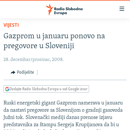
Dostupni
linkovi
Pređite
VIJESTI
na
VIJESTI
Gazprom u januaru ponovo na
glavni
BOSNA I HERCEGOVINA
sadržaj
pregovore u Sloveniji
SRBIJA
Pređite
na
28. decembar/prosinac, 2008.
KOSOVO
glavnu
CRNA GORA
Podijelite
navigaciju
Pređite
VIZUELNO
na
Dodajte Radio Slobodna Evropa u vaš Google izvor
PODCASTI
VIDEO
pretragu
Ruski energetski gigant Gazprom namerava u januaru
RAT U UKRAJINI
FOTOGALERIJE
da nastavi pregovore sa Slovenijom o gradnji gasovoda
KINA NA BALKANU
INFOGRAFIKE
Južni tok. Slovenački mediji danas prenose izjavu
predstavnika za štampu Sergeja Krupijanova da bi u
RSE PRIČE IZ SVIJETA