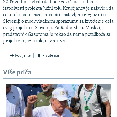
2009.godini trebalo da bude završena studija o
ISPRIČAJ MI
izvodivosti projekta Južni tok. Krupijanov je najavio i da
DNEVNO@RSE
će u roku od mesec dana biti nastavljeni razgovori u
Sloveniji o međuvladinom sporazumu za izvođenje dela
SPECIJALI RSE
ovog projekta u Sloveniji. Za Radio Eho u Moskvi,
VIŠE OD NASLOVA
predstavnik Gazproma je rekao da nema poteškoća sa
PRATITE NAS
projektom Južni tok, navodi Beta.
GENOCID U SREBRENICI
POPLAVE I KLIZIŠTA U BIH 2024.
Podijelite
Pratite nas
TV LIBERTY
Sve RFE/RL stranice
POST SCRIPTUM
Više priča
MOJA EVROPA
TRI DECENIJE OD RATA U BIH
SVE KARTE DEJTONA
NASTANAK I RASPAD JUGOSLAVIJE