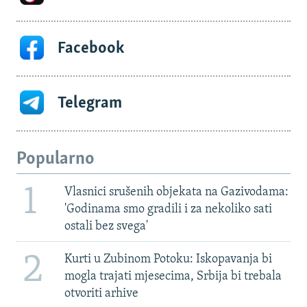
Facebook
Telegram
Popularno
1
Vlasnici srušenih objekata na Gazivodama:
'Godinama smo gradili i za nekoliko sati
ostali bez svega'
2
Kurti u Zubinom Potoku: Iskopavanja bi
mogla trajati mjesecima, Srbija bi trebala
otvoriti arhive