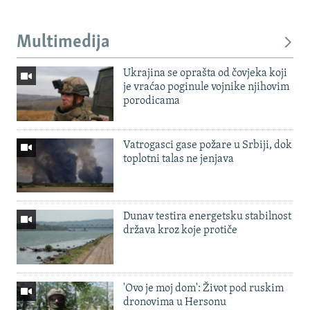
Multimedija
Ukrajina se oprašta od čovjeka koji
je vraćao poginule vojnike njihovim
porodicama
Vatrogasci gase požare u Srbiji, dok
toplotni talas ne jenjava
Dunav testira energetsku stabilnost
država kroz koje protiče
'Ovo je moj dom': Život pod ruskim
dronovima u Hersonu