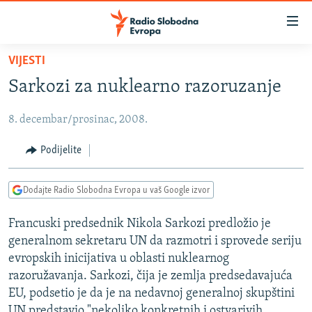
Dostupni
linkovi
Pređite
VIJESTI
na
VIJESTI
Sarkozi za nuklearno razoruzanje
glavni
BOSNA I HERCEGOVINA
sadržaj
8. decembar/prosinac, 2008.
SRBIJA
Pređite
na
KOSOVO
Podijelite
glavnu
CRNA GORA
navigaciju
Dodajte Radio Slobodna Evropa u vaš Google izvor
Pređite
VIZUELNO
na
Francuski predsednik Nikola Sarkozi predložio je
PODCASTI
VIDEO
pretragu
generalnom sekretaru UN da razmotri i sprovede seriju
RAT U UKRAJINI
FOTOGALERIJE
evropskih inicijativa u oblasti nuklearnog
KINA NA BALKANU
razoružavanja. Sarkozi, čija je zemlja predsedavajuća
INFOGRAFIKE
EU, podsetio je da je na nedavnoj generalnoj skupštini
RSE PRIČE IZ SVIJETA
UN predstavio "nekoliko konkretnih i ostvarivih