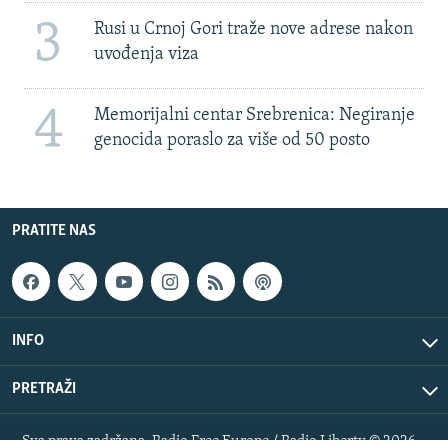
3
Rusi u Crnoj Gori traže nove adrese nakon
uvođenja viza
4
Memorijalni centar Srebrenica: Negiranje
genocida poraslo za više od 50 posto
PRATITE NAS
INFO
PRETRAŽI
Sva prava zadržana. Radio Free Europe / Radio Liberty © 2026