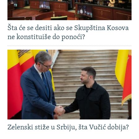
Šta će se desiti ako se Skupština Kosova
ne konstituiše do ponoći?
Zelenski stiže u Srbiju, šta Vučić dobija?