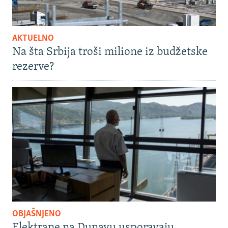
AKTUELNO
Na šta Srbija troši milione iz budžetske
rezerve?
OBJAŠNJENO
Elektrane na Dunavu usporavaju,