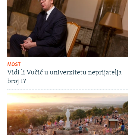
MOST
Vidi li Vučić u univerzitetu neprijatelja
broj 1?