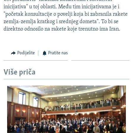
ISPRIČAJ MI
inicijativa" u toj oblasti. Među tim inicijativama je i
"početak konsultacije o povelji koja bi zabranila rakete
DNEVNO@RSE
zemlja-zemlja kratkog i srednjeg dometa". To bi se
SPECIJALI RSE
direktno odnosilo na rakete koje trenutno ima Iran.
VIŠE OD NASLOVA
PRATITE NAS
GENOCID U SREBRENICI
Podijelite
Pratite nas
POPLAVE I KLIZIŠTA U BIH 2024.
TV LIBERTY
Sve RFE/RL stranice
Više priča
POST SCRIPTUM
MOJA EVROPA
TRI DECENIJE OD RATA U BIH
SVE KARTE DEJTONA
NASTANAK I RASPAD JUGOSLAVIJE