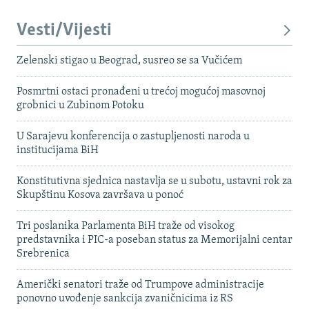
Vesti/Vijesti
Zelenski stigao u Beograd, susreo se sa Vučićem
Posmrtni ostaci pronađeni u trećoj mogućoj masovnoj
grobnici u Zubinom Potoku
U Sarajevu konferencija o zastupljenosti naroda u
institucijama BiH
Konstitutivna sjednica nastavlja se u subotu, ustavni rok za
Skupštinu Kosova završava u ponoć
Tri poslanika Parlamenta BiH traže od visokog
predstavnika i PIC-a poseban status za Memorijalni centar
Srebrenica
Američki senatori traže od Trumpove administracije
ponovno uvođenje sankcija zvaničnicima iz RS