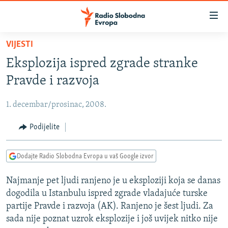
Dostupni
linkovi
Pređite
VIJESTI
na
VIJESTI
Eksplozija ispred zgrade stranke
glavni
BOSNA I HERCEGOVINA
sadržaj
Pravde i razvoja
SRBIJA
Pređite
na
1. decembar/prosinac, 2008.
KOSOVO
glavnu
CRNA GORA
Podijelite
navigaciju
Pređite
VIZUELNO
na
Dodajte Radio Slobodna Evropa u vaš Google izvor
PODCASTI
VIDEO
pretragu
Najmanje pet ljudi ranjeno je u eksploziji koja se danas
RAT U UKRAJINI
FOTOGALERIJE
dogodila u Istanbulu ispred zgrade vladajuće turske
KINA NA BALKANU
INFOGRAFIKE
partije Pravde i razvoja (AK). Ranjeno je šest ljudi. Za
sada nije poznat uzrok eksplozije i još uvijek nitko nije
RSE PRIČE IZ SVIJETA