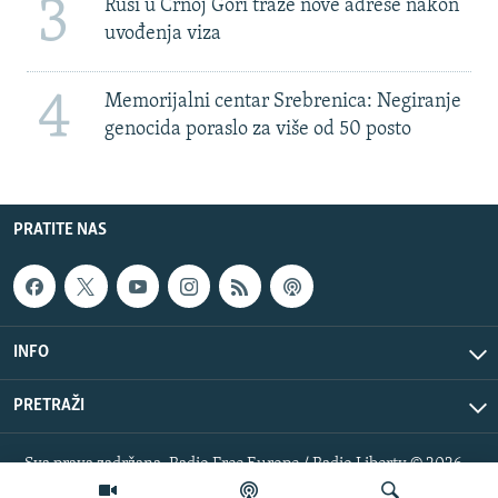
3
Rusi u Crnoj Gori traže nove adrese nakon
uvođenja viza
4
Memorijalni centar Srebrenica: Negiranje
genocida poraslo za više od 50 posto
PRATITE NAS
INFO
PRETRAŽI
Sva prava zadržana. Radio Free Europe / Radio Liberty © 2026
RFE/RL, Inc.