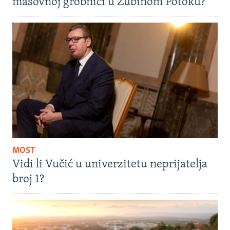
masovnoj grobnici u Zubinom Potoku?
MOST
Vidi li Vučić u univerzitetu neprijatelja
broj 1?