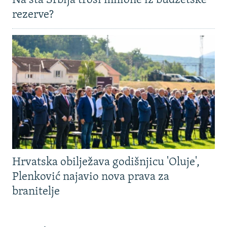
Na šta Srbija troši milione iz budžetske
rezerve?
Hrvatska obilježava godišnjicu 'Oluje',
Plenković najavio nova prava za
branitelje