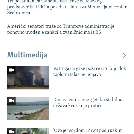
Tri poslanika Parlamenta BiH traže od visokog
predstavnika i PIC-a poseban status za Memorijalni centar
Srebrenica
Američki senatori traže od Trumpove administracije
ponovno uvođenje sankcija zvaničnicima iz RS
Multimedija
Vatrogasci gase požare u Srbiji, dok
toplotni talas ne jenjava
Dunav testira energetsku stabilnost
država kroz koje protiče
'Ovo je moj dom': Život pod ruskim