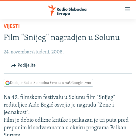
Dostupni
linkovi
Pređite
VIJESTI
na
VIJESTI
Film "Snijeg" nagradjen u Solunu
glavni
BOSNA I HERCEGOVINA
sadržaj
24. novembar/studeni, 2008.
SRBIJA
Pređite
na
KOSOVO
Podijelite
glavnu
CRNA GORA
navigaciju
Dodajte Radio Slobodna Evropa u vaš Google izvor
Pređite
VIZUELNO
na
Na 49. filmskom festivalu u Solunu film "Snijeg"
PODCASTI
VIDEO
pretragu
rediteljice Aide Begić osvojio je nagradu "Žene i
RAT U UKRAJINI
FOTOGALERIJE
jednakost".
KINA NA BALKANU
Film je dobio odli;ne kritike i prikazan je tri puta pred
INFOGRAFIKE
prepunim kinodvoranama u okviru programa Balkan
RSE PRIČE IZ SVIJETA
Survey.