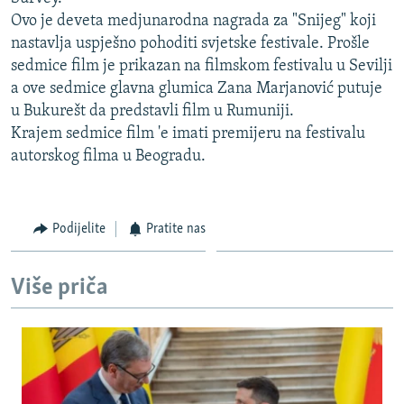
ISPRIČAJ MI
Ovo je deveta medjunarodna nagrada za "Snijeg" koji
nastavlja uspješno pohoditi svjetske festivale. Prošle
DNEVNO@RSE
sedmice film je prikazan na filmskom festivalu u Sevilji
SPECIJALI RSE
a ove sedmice glavna glumica Zana Marjanović putuje
u Bukurešt da predstavli film u Rumuniji.
VIŠE OD NASLOVA
PRATITE NAS
Krajem sedmice film 'e imati premijeru na festivalu
GENOCID U SREBRENICI
autorskog filma u Beogradu.
POPLAVE I KLIZIŠTA U BIH 2024.
TV LIBERTY
Sve RFE/RL stranice
Podijelite
Pratite nas
POST SCRIPTUM
MOJA EVROPA
Više priča
TRI DECENIJE OD RATA U BIH
SVE KARTE DEJTONA
NASTANAK I RASPAD JUGOSLAVIJE