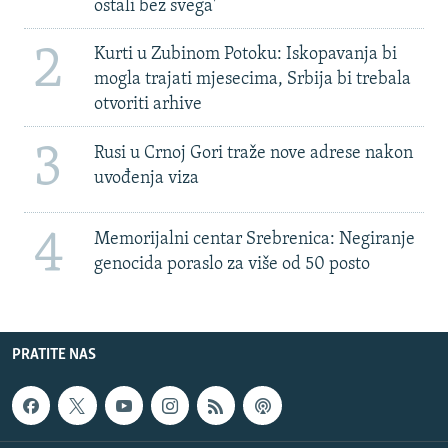
ostali bez svega'
2
Kurti u Zubinom Potoku: Iskopavanja bi
mogla trajati mjesecima, Srbija bi trebala
otvoriti arhive
3
Rusi u Crnoj Gori traže nove adrese nakon
uvođenja viza
4
Memorijalni centar Srebrenica: Negiranje
genocida poraslo za više od 50 posto
PRATITE NAS