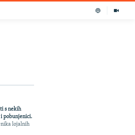
i s nekih
 i pobunjenici.
nika lojalnih