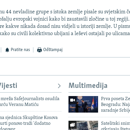
44 nevladine grupe s istoka zemlje pisale su svjetskim č
ošalju evropski vojnici kako bi zaustavili zločine u toj regiji
ore kakve nikada dosad nisu vidjeli u istoriji zemlje. U pis
kako su civili kolektivno ubijani a leševi ostajali po ulicama
Pratite nas
Odštampaj
ijesti
Multimedija
mreža SafeJournalists osudila
Prva poseta Z
smrću Veranu Matiću
Beogradu: Naja
saradnje Srbij
vna sjednica Skupštine Kosova
urti ponovo traži 'dodatno
Satelitski sni
 dogovor
otkrivaju štetu