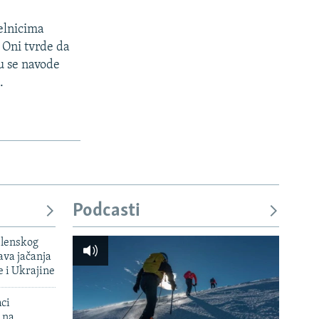
elnicima
. Oni tvrde da
mu se navode
.
Podcasti
elenskog
va jačanja
e i Ukrajine
mci
 na