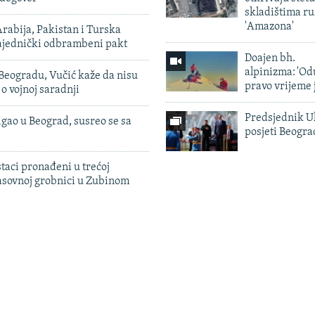
skladištima r
'Amazona'
rabija, Pakistan i Turska
zajednički odbrambeni pakt
Doajen bh.
alpinizma: 'Od
Beogradu, Vučić kaže da nisu
pravo vrijeme 
 o vojnoj saradnji
Predsjednik U
igao u Beograd, susreo se sa
posjeti Beogr
taci pronađeni u trećoj
sovnoj grobnici u Zubinom