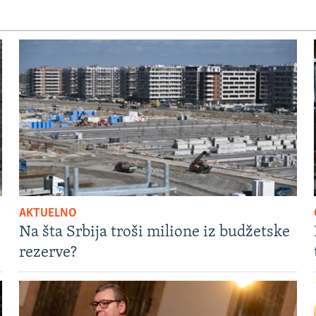
AKTUELNO
Na šta Srbija troši milione iz budžetske
rezerve?