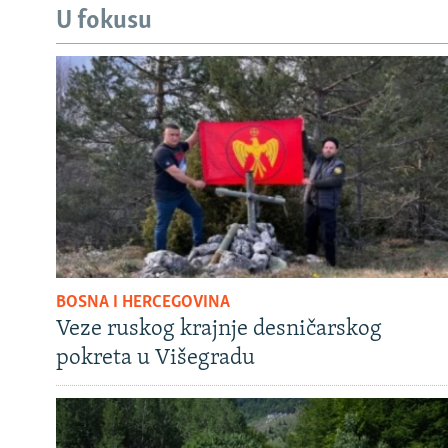
U fokusu
BOSNA I HERCEGOVINA
Veze ruskog krajnje desničarskog
pokreta u Višegradu