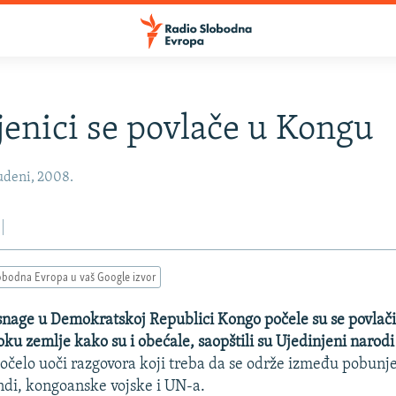
enici se povlače u Kongu
udeni, 2008.
obodna Evropa u vaš Google izvor
nage u Demokratskoj Republici Kongo počele su se povlačit
oku zemlje kako su i obećale, saopštili su Ujedinjeni narodi
počelo uoči razgovora koji treba da se održe između pobunje
di, kongoanske vojske i UN-a.