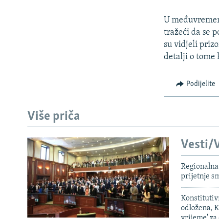
ISPRIČAJ MI
DNEVNO@RSE
U međuvremenu 
tražeći da se p
SPECIJALI RSE
su vidjeli priz
VIŠE OD NASLOVA
detalji o tome 
GENOCID U SREBRENICI
Podijelite
POPLAVE I KLIZIŠTA U BIH 2024.
TV LIBERTY
Više priča
POST SCRIPTUM
MOJA EVROPA
Vesti/V
TRI DECENIJE OD RATA U BIH
Regionalna 
prijetnje 
SVE KARTE DEJTONA
NASTANAK I RASPAD JUGOSLAVIJE
Konstituti
odložena, K
vrijeme' za