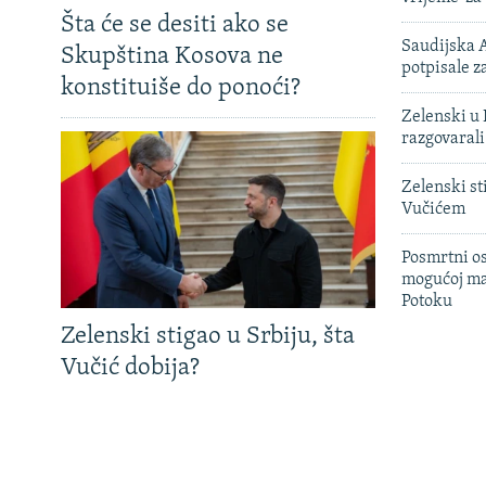
Šta će se desiti ako se
Saudijska A
Skupština Kosova ne
potpisale 
konstituiše do ponoći?
Zelenski u 
razgovarali
Zelenski st
Vučićem
Posmrtni os
mogućoj ma
Potoku
Zelenski stigao u Srbiju, šta
Vučić dobija?