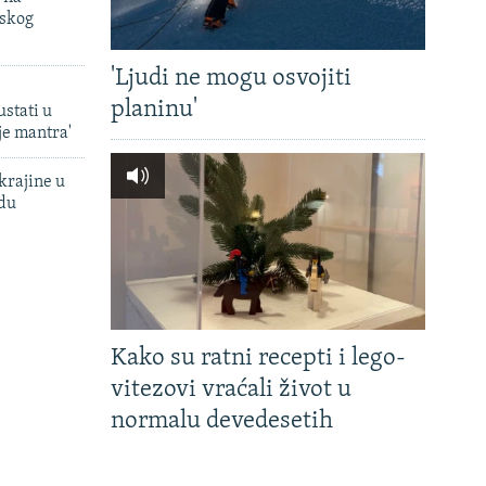
uskog
'Ljudi ne mogu osvojiti
planinu'
ustati u
je mantra'
krajine u
adu
Kako su ratni recepti i lego-
vitezovi vraćali život u
normalu devedesetih