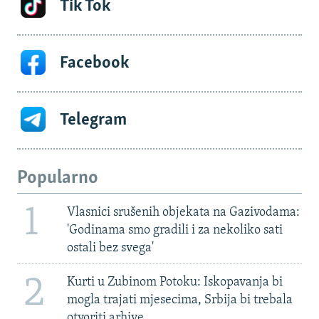
Tik Tok
Facebook
Telegram
Popularno
1
Vlasnici srušenih objekata na Gazivodama:
'Godinama smo gradili i za nekoliko sati
ostali bez svega'
2
Kurti u Zubinom Potoku: Iskopavanja bi
mogla trajati mjesecima, Srbija bi trebala
otvoriti arhive