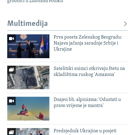
grobnici u Zubinom Potoku
Multimedija
Prva poseta Zelenskog Beogradu:
Najava jačanja saradnje Srbije i
Ukrajine
Satelitski snimci otkrivaju štetu na
skladištima ruskog 'Amazona'
Doajen bh. alpinizma: 'Odustati u
pravo vrijeme je mantra'
Predsjednik Ukrajine u posjeti