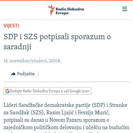
Dostupni
linkovi
Pređite
VIJESTI
na
VIJESTI
SDP i SZS potpisali sporazum o
glavni
BOSNA I HERCEGOVINA
sadržaj
saradnji
SRBIJA
Pređite
na
16. novembar/studeni, 2008.
KOSOVO
glavnu
CRNA GORA
Podijelite
navigaciju
Pređite
VIZUELNO
na
Dodajte Radio Slobodna Evropa u vaš Google izvor
PODCASTI
VIDEO
pretragu
Lideri Sandžačke demokratske partije (SDP) i Stranke
RAT U UKRAJINI
FOTOGALERIJE
za Sandžak (SZS), Rasim Ljajić i Fevzija Murić,
KINA NA BALKANU
INFOGRAFIKE
potpisali su danas u Novom Pazaru sporazum o
zajedničkom političkom delovanju i učešću na budućim
RSE PRIČE IZ SVIJETA