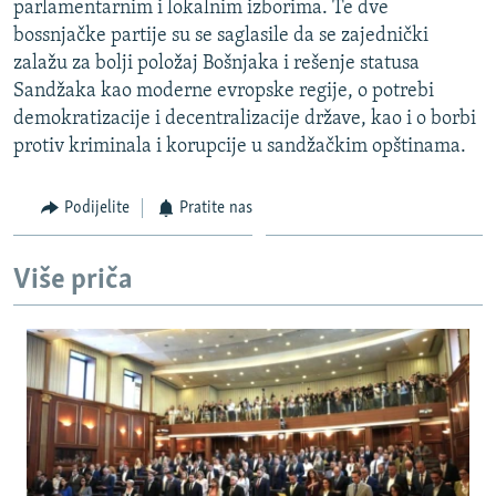
parlamentarnim i lokalnim izborima. Te dve
ISPRIČAJ MI
bossnjačke partije su se saglasile da se zajednički
DNEVNO@RSE
zalažu za bolji položaj Bošnjaka i rešenje statusa
Sandžaka kao moderne evropske regije, o potrebi
SPECIJALI RSE
demokratizacije i decentralizacije države, kao i o borbi
VIŠE OD NASLOVA
protiv kriminala i korupcije u sandžačkim opštinama.
PRATITE NAS
GENOCID U SREBRENICI
Podijelite
Pratite nas
POPLAVE I KLIZIŠTA U BIH 2024.
TV LIBERTY
Sve RFE/RL stranice
Više priča
POST SCRIPTUM
MOJA EVROPA
TRI DECENIJE OD RATA U BIH
SVE KARTE DEJTONA
NASTANAK I RASPAD JUGOSLAVIJE