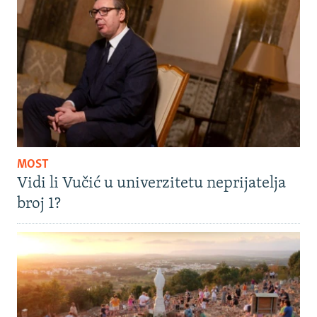
MOST
Vidi li Vučić u univerzitetu neprijatelja
broj 1?