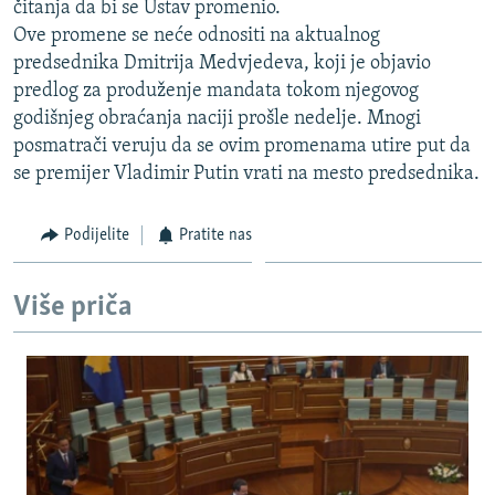
čitanja da bi se Ustav promenio.
ISPRIČAJ MI
Ove promene se neće odnositi na aktualnog
DNEVNO@RSE
predsednika Dmitrija Medvjedeva, koji je objavio
predlog za produženje mandata tokom njegovog
SPECIJALI RSE
godišnjeg obraćanja naciji prošle nedelje. Mnogi
VIŠE OD NASLOVA
posmatrači veruju da se ovim promenama utire put da
PRATITE NAS
se premijer Vladimir Putin vrati na mesto predsednika.
GENOCID U SREBRENICI
POPLAVE I KLIZIŠTA U BIH 2024.
Podijelite
Pratite nas
TV LIBERTY
Sve RFE/RL stranice
POST SCRIPTUM
Više priča
MOJA EVROPA
TRI DECENIJE OD RATA U BIH
SVE KARTE DEJTONA
NASTANAK I RASPAD JUGOSLAVIJE