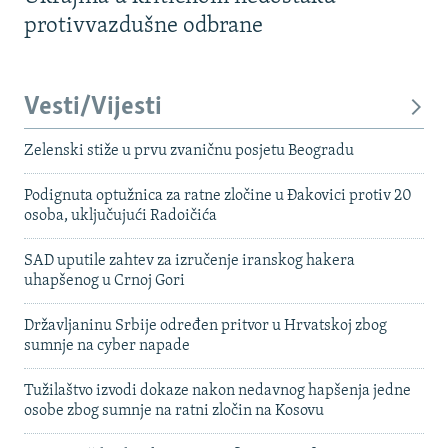
protivvazdušne odbrane
Vesti/Vijesti
Zelenski stiže u prvu zvaničnu posjetu Beogradu
Podignuta optužnica za ratne zločine u Đakovici protiv 20
osoba, uključujući Radoičića
SAD uputile zahtev za izručenje iranskog hakera
uhapšenog u Crnoj Gori
Državljaninu Srbije određen pritvor u Hrvatskoj zbog
sumnje na cyber napade
Tužilaštvo izvodi dokaze nakon nedavnog hapšenja jedne
osobe zbog sumnje na ratni zločin na Kosovu