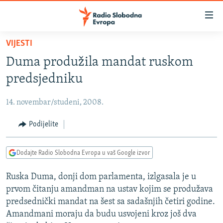
Dostupni
linkovi
Pređite
VIJESTI
na
VIJESTI
Duma produžila mandat ruskom
glavni
BOSNA I HERCEGOVINA
sadržaj
predsjedniku
SRBIJA
Pređite
na
14. novembar/studeni, 2008.
KOSOVO
glavnu
CRNA GORA
Podijelite
navigaciju
Pređite
VIZUELNO
na
Dodajte Radio Slobodna Evropa u vaš Google izvor
PODCASTI
VIDEO
pretragu
Ruska Duma, donji dom parlamenta, izlgasala je u
RAT U UKRAJINI
FOTOGALERIJE
prvom čitanju amandman na ustav kojim se produžava
KINA NA BALKANU
INFOGRAFIKE
predsednički mandat na šest sa sadašnjih četiri godine.
Amandmani moraju da budu usvojeni kroz još dva
RSE PRIČE IZ SVIJETA