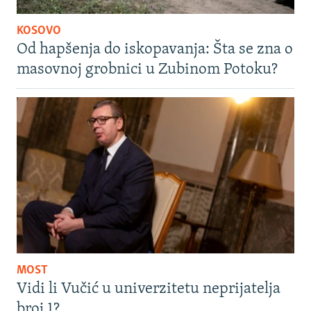
KOSOVO
Od hapšenja do iskopavanja: Šta se zna o
masovnoj grobnici u Zubinom Potoku?
MOST
Vidi li Vučić u univerzitetu neprijatelja
broj 1?