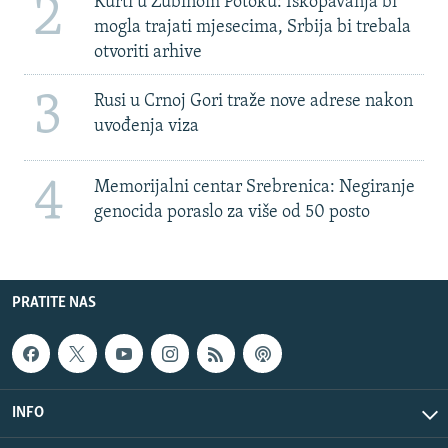
2
Kurti u Zubinom Potoku: Iskopavanja bi
mogla trajati mjesecima, Srbija bi trebala
otvoriti arhive
3
Rusi u Crnoj Gori traže nove adrese nakon
uvođenja viza
4
Memorijalni centar Srebrenica: Negiranje
genocida poraslo za više od 50 posto
PRATITE NAS
INFO