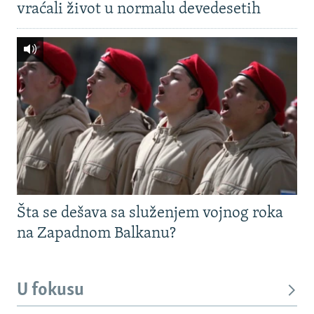
vraćali život u normalu devedesetih
Šta se dešava sa služenjem vojnog roka
na Zapadnom Balkanu?
U fokusu