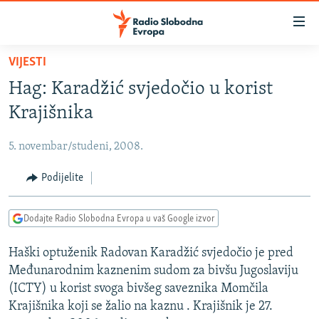
Dostupni
linkovi
Pređite
VIJESTI
na
VIJESTI
Hag: Karadžić svjedočio u korist
glavni
BOSNA I HERCEGOVINA
sadržaj
Krajišnika
SRBIJA
Pređite
na
5. novembar/studeni, 2008.
KOSOVO
glavnu
CRNA GORA
Podijelite
navigaciju
Pređite
VIZUELNO
na
Dodajte Radio Slobodna Evropa u vaš Google izvor
PODCASTI
VIDEO
pretragu
Haški optuženik Radovan Karadžić svjedočio je pred
RAT U UKRAJINI
FOTOGALERIJE
Međunarodnim kaznenim sudom za bivšu Jugoslaviju
KINA NA BALKANU
INFOGRAFIKE
(ICTY) u korist svoga bivšeg saveznika Momčila
Krajišnika koji se žalio na kaznu . Krajišnik je 27.
RSE PRIČE IZ SVIJETA