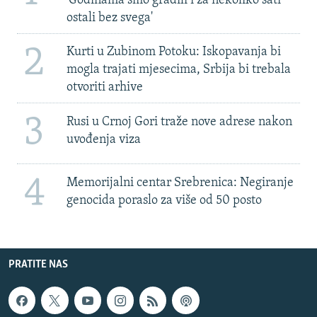
'Godinama smo gradili i za nekoliko sati
ostali bez svega'
2
Kurti u Zubinom Potoku: Iskopavanja bi
mogla trajati mjesecima, Srbija bi trebala
otvoriti arhive
3
Rusi u Crnoj Gori traže nove adrese nakon
uvođenja viza
4
Memorijalni centar Srebrenica: Negiranje
genocida poraslo za više od 50 posto
PRATITE NAS