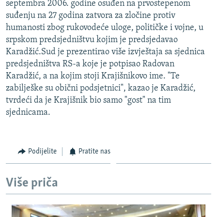
septembra 2006. godine osuđen na prvostepenom
ISPRIČAJ MI
suđenju na 27 godina zatvora za zločine protiv
DNEVNO@RSE
humanosti zbog rukovodeće uloge, političke i vojne, u
srpskom predsjedništvu kojim je predsjedavao
SPECIJALI RSE
Karadžić.Sud je prezentirao više izvještaja sa sjednica
VIŠE OD NASLOVA
predsjedništva RS-a koje je potpisao Radovan
PRATITE NAS
Karadžić, a na kojim stoji Krajišnikovo ime. "Te
GENOCID U SREBRENICI
zabilješke su obični podsjetnici", kazao je Karadžić,
POPLAVE I KLIZIŠTA U BIH 2024.
tvrdeći da je Krajišnik bio samo "gost" na tim
sjednicama.
TV LIBERTY
Sve RFE/RL stranice
POST SCRIPTUM
MOJA EVROPA
Podijelite
Pratite nas
TRI DECENIJE OD RATA U BIH
Više priča
SVE KARTE DEJTONA
NASTANAK I RASPAD JUGOSLAVIJE