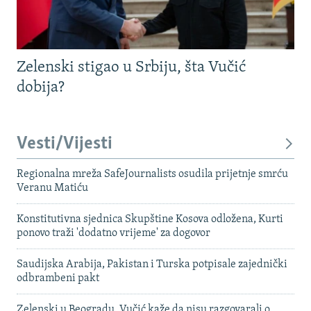
Zelenski stigao u Srbiju, šta Vučić
dobija?
Vesti/Vijesti
Regionalna mreža SafeJournalists osudila prijetnje smrću
Veranu Matiću
Konstitutivna sjednica Skupštine Kosova odložena, Kurti
ponovo traži 'dodatno vrijeme' za dogovor
Saudijska Arabija, Pakistan i Turska potpisale zajednički
odbrambeni pakt
Zelenski u Beogradu, Vučić kaže da nisu razgovarali o