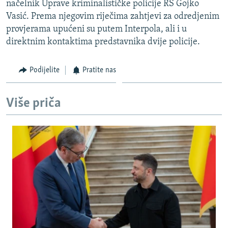
načelnik Uprave kriminalističke policije RS Gojko
ISPRIČAJ MI
Vasić. Prema njegovim riječima zahtjevi za odredjenim
DNEVNO@RSE
provjerama upućeni su putem Interpola, ali i u
direktnim kontaktima predstavnika dvije policije.
SPECIJALI RSE
VIŠE OD NASLOVA
Podijelite
Pratite nas
PRATITE NAS
GENOCID U SREBRENICI
Više priča
POPLAVE I KLIZIŠTA U BIH 2024.
TV LIBERTY
Sve RFE/RL stranice
POST SCRIPTUM
MOJA EVROPA
TRI DECENIJE OD RATA U BIH
SVE KARTE DEJTONA
NASTANAK I RASPAD JUGOSLAVIJE