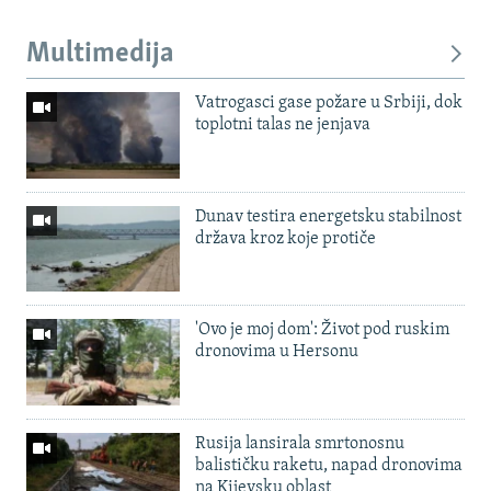
Multimedija
Vatrogasci gase požare u Srbiji, dok
toplotni talas ne jenjava
Dunav testira energetsku stabilnost
država kroz koje protiče
'Ovo je moj dom': Život pod ruskim
dronovima u Hersonu
Rusija lansirala smrtonosnu
balističku raketu, napad dronovima
na Kijevsku oblast