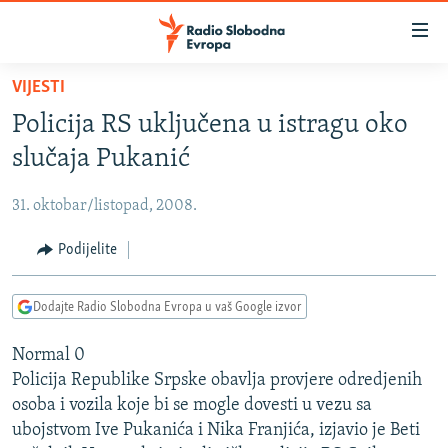
Dostupni
linkovi
Pređite
VIJESTI
na
VIJESTI
Policija RS uključena u istragu oko
glavni
BOSNA I HERCEGOVINA
sadržaj
slučaja Pukanić
SRBIJA
Pređite
na
31. oktobar/listopad, 2008.
KOSOVO
glavnu
CRNA GORA
Podijelite
navigaciju
Pređite
VIZUELNO
na
Dodajte Radio Slobodna Evropa u vaš Google izvor
PODCASTI
VIDEO
pretragu
Normal 0
RAT U UKRAJINI
FOTOGALERIJE
Policija Republike Srpske obavlja provjere odredjenih
KINA NA BALKANU
INFOGRAFIKE
osoba i vozila koje bi se mogle dovesti u vezu sa
ubojstvom Ive Pukanića i Nika Franjića, izjavio je Beti
RSE PRIČE IZ SVIJETA