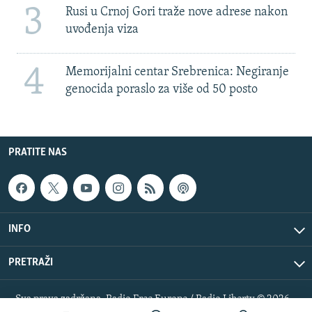
3
Rusi u Crnoj Gori traže nove adrese nakon
uvođenja viza
4
Memorijalni centar Srebrenica: Negiranje
genocida poraslo za više od 50 posto
PRATITE NAS
INFO
PRETRAŽI
Sva prava zadržana. Radio Free Europe / Radio Liberty © 2026