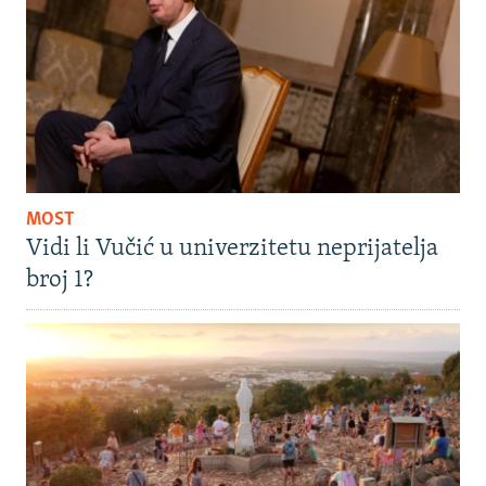
MOST
Vidi li Vučić u univerzitetu neprijatelja
broj 1?