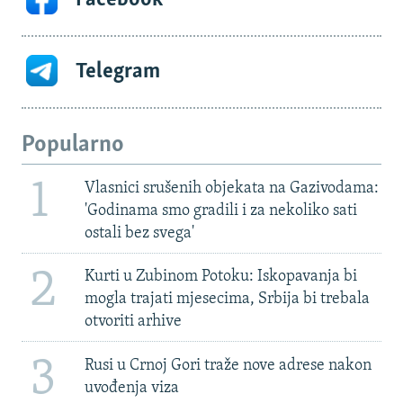
Telegram
Popularno
1
Vlasnici srušenih objekata na Gazivodama:
'Godinama smo gradili i za nekoliko sati
ostali bez svega'
2
Kurti u Zubinom Potoku: Iskopavanja bi
mogla trajati mjesecima, Srbija bi trebala
otvoriti arhive
3
Rusi u Crnoj Gori traže nove adrese nakon
uvođenja viza