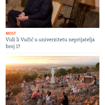
MOST
Vidi li Vučić u univerzitetu neprijatelja
broj 1?