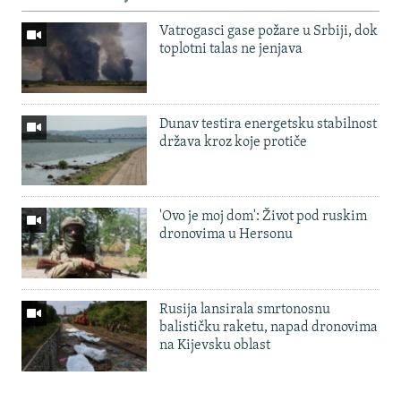
Vatrogasci gase požare u Srbiji, dok
toplotni talas ne jenjava
Dunav testira energetsku stabilnost
država kroz koje protiče
'Ovo je moj dom': Život pod ruskim
dronovima u Hersonu
Rusija lansirala smrtonosnu
balističku raketu, napad dronovima
na Kijevsku oblast