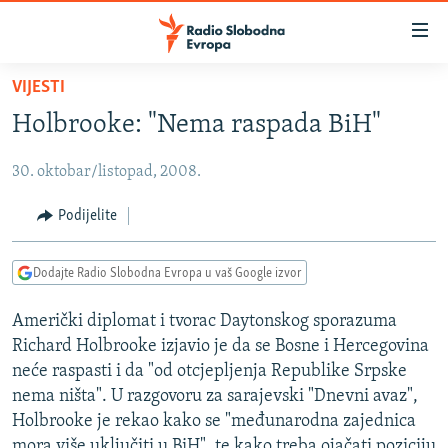
Dostupni
linkovi
Pređite
VIJESTI
na
VIJESTI
Holbrooke: "Nema raspada BiH"
glavni
BOSNA I HERCEGOVINA
sadržaj
30. oktobar/listopad, 2008.
SRBIJA
Pređite
na
KOSOVO
Podijelite
glavnu
CRNA GORA
navigaciju
Dodajte Radio Slobodna Evropa u vaš Google izvor
Pređite
VIZUELNO
na
Američki diplomat i tvorac Daytonskog sporazuma
PODCASTI
VIDEO
pretragu
Richard Holbrooke izjavio je da se Bosne i Hercegovina
RAT U UKRAJINI
FOTOGALERIJE
neće raspasti i da "od otcjepljenja Republike Srpske
KINA NA BALKANU
nema ništa". U razgovoru za sarajevski "Dnevni avaz",
INFOGRAFIKE
Holbrooke je rekao kako se "međunarodna zajednica
RSE PRIČE IZ SVIJETA
mora više uključiti u BiH", te kako treba ojačati poziciju