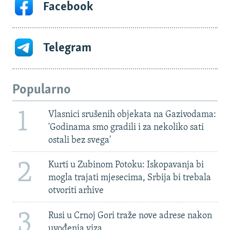
Facebook
Telegram
Popularno
1
Vlasnici srušenih objekata na Gazivodama:
'Godinama smo gradili i za nekoliko sati
ostali bez svega'
2
Kurti u Zubinom Potoku: Iskopavanja bi
mogla trajati mjesecima, Srbija bi trebala
otvoriti arhive
3
Rusi u Crnoj Gori traže nove adrese nakon
uvođenja viza