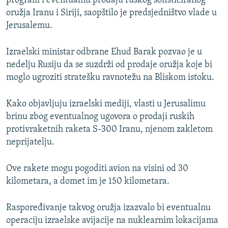
program i eventualnu prodaju ruskog sofisticiranog
ISPRIČAJ MI
oružja Iranu i Siriji, saopštilo je predsjedništvo vlade u
Jerusalemu.
DNEVNO@RSE
SPECIJALI RSE
Izraelski ministar odbrane Ehud Barak pozvao je u
nedelju Rusiju da se suzdrži od prodaje oružja koje bi
VIŠE OD NASLOVA
PRATITE NAS
moglo ugroziti stratešku ravnotežu na Bliskom istoku.
GENOCID U SREBRENICI
POPLAVE I KLIZIŠTA U BIH 2024.
Kako objavljuju izraelski mediji, vlasti u Jerusalimu
brinu zbog eventualnog ugovora o prodaji ruskih
TV LIBERTY
Sve RFE/RL stranice
protivraketnih raketa S-300 Iranu, njenom zakletom
POST SCRIPTUM
neprijatelju.
MOJA EVROPA
Ove rakete mogu pogoditi avion na visini od 30
TRI DECENIJE OD RATA U BIH
kilometara, a domet im je 150 kilometara.
SVE KARTE DEJTONA
Raspoređivanje takvog oružja izazvalo bi eventualnu
NASTANAK I RASPAD JUGOSLAVIJE
operaciju izraelske avijacije na nuklearnim lokacijama