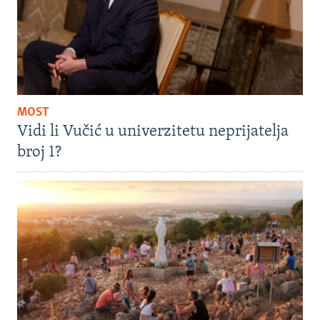
MOST
Vidi li Vučić u univerzitetu neprijatelja
broj 1?