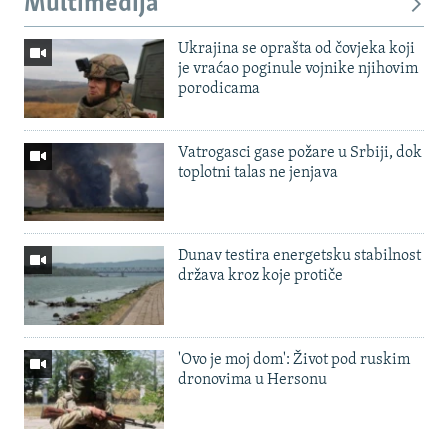
Multimedija
Ukrajina se oprašta od čovjeka koji
je vraćao poginule vojnike njihovim
porodicama
Vatrogasci gase požare u Srbiji, dok
toplotni talas ne jenjava
Dunav testira energetsku stabilnost
država kroz koje protiče
'Ovo je moj dom': Život pod ruskim
dronovima u Hersonu