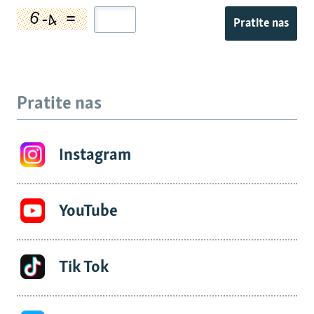
Pratite nas
Pratite nas
Instagram
YouTube
Tik Tok