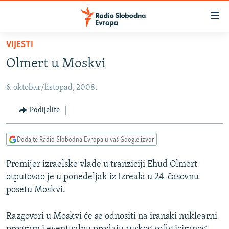
Dostupni
linkovi
Pređite
VIJESTI
na
VIJESTI
Olmert u Moskvi
glavni
BOSNA I HERCEGOVINA
sadržaj
6. oktobar/listopad, 2008.
SRBIJA
Pređite
na
KOSOVO
Podijelite
glavnu
CRNA GORA
navigaciju
Dodajte Radio Slobodna Evropa u vaš Google izvor
Pređite
VIZUELNO
na
Premijer izraelske vlade u tranziciji Ehud Olmert
PODCASTI
VIDEO
pretragu
otputovao je u ponedeljak iz Izreala u 24-časovnu
RAT U UKRAJINI
FOTOGALERIJE
posetu Moskvi.
KINA NA BALKANU
INFOGRAFIKE
Razgovori u Moskvi će se odnositi na iranski nuklearni
RSE PRIČE IZ SVIJETA