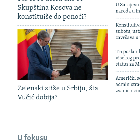
U Sarajevu 
Skupština Kosova ne
naroda u in
konstituiše do ponoći?
Konstitutiv
subotu, ust
završava u
Tri poslani
visokog pr
status za M
Američki s
administra
Zelenski stiže u Srbiju, šta
zvaničnici
Vučić dobija?
U fokusu