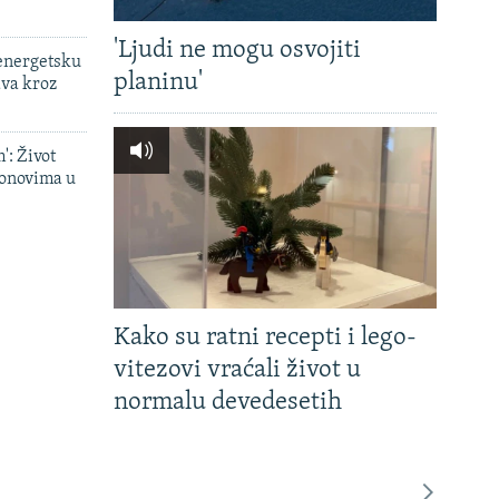
'Ljudi ne mogu osvojiti
 energetsku
planinu'
ava kroz
': Život
onovima u
Kako su ratni recepti i lego-
vitezovi vraćali život u
normalu devedesetih