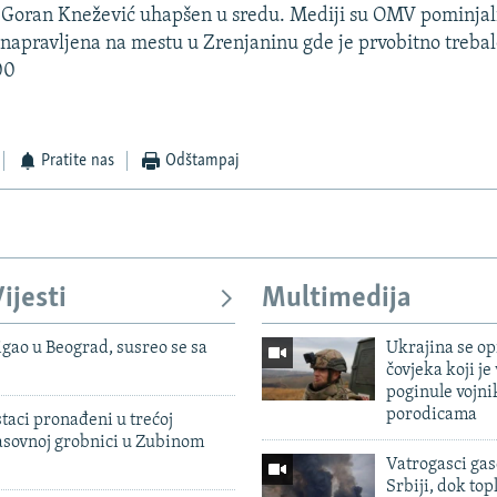
 Goran Knežević uhapšen u sredu. Mediji su OMV pominjal
napravljena na mestu u Zrenjaninu gde je prvobitno trebalo
00
Pratite nas
Odštampaj
ijesti
Multimedija
igao u Beograd, susreo se sa
Ukrajina se op
čovjeka koji je
poginule vojni
porodicama
taci pronađeni u trećoj
sovnoj grobnici u Zubinom
Vatrogasci gas
Srbiji, dok topl