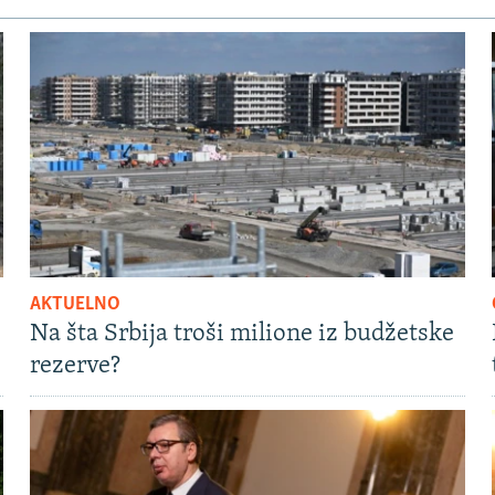
AKTUELNO
Na šta Srbija troši milione iz budžetske
rezerve?