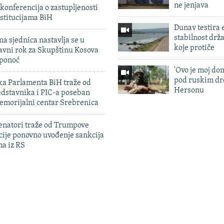
ne jenjava
konferencija o zastupljenosti
stitucijama BiH
Dunav testira
stabilnost drž
na sjednica nastavlja se u
koje protiče
avni rok za Skupštinu Kosova
 ponoć
'Ovo je moj dom
pod ruskim dr
ka Parlamenta BiH traže od
Hersonu
edstavnika i PIC-a poseban
emorijalni centar Srebrenica
enatori traže od Trumpove
cije ponovno uvođenje sankcija
ma iz RS