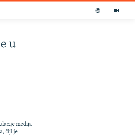
e u
ulacije medija
 čiji je