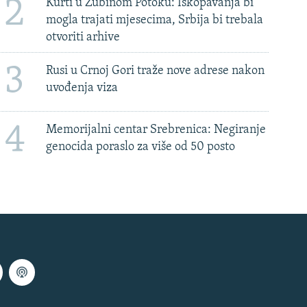
2
Kurti u Zubinom Potoku: Iskopavanja bi
mogla trajati mjesecima, Srbija bi trebala
otvoriti arhive
3
Rusi u Crnoj Gori traže nove adrese nakon
uvođenja viza
4
Memorijalni centar Srebrenica: Negiranje
genocida poraslo za više od 50 posto