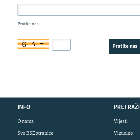
Pratite nas
Pratite nas
INFO
PRETRAŽI
O nama
Vijesti
Sve RSE stranice
Vizuelno
PRATITE NAS