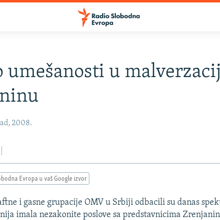
umešanosti u malverzacij
aninu
pad, 2008.
obodna Evropa u vaš Google izvor
aftne i gasne grupacije OMV u Srbiji odbacili su danas spek
nija imala nezakonite poslove sa predstavnicima Zrenjanina,