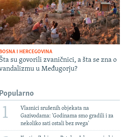
BOSNA I HERCEGOVINA
Šta su govorili zvaničnici, a šta se zna o
vandalizmu u Međugorju?
Popularno
1
Vlasnici srušenih objekata na
Gazivodama: 'Godinama smo gradili i za
nekoliko sati ostali bez svega'