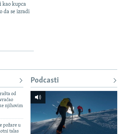
i kao kupca
 da se izradi
Podcasti
rašta od
 vraćao
ke njihovim
e požare u
otni talas