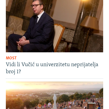
MOST
Vidi li Vučić u univerzitetu neprijatelja
broj 1?