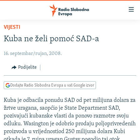
Dostupni
linkovi
Pređite
VIJESTI
na
VIJESTI
Kuba ne želi pomoć SAD-a
glavni
BOSNA I HERCEGOVINA
sadržaj
16. septembar/rujan, 2008.
SRBIJA
Pređite
na
KOSOVO
Podijelite
glavnu
CRNA GORA
navigaciju
Dodajte Radio Slobodna Evropa u vaš Google izvor
Pređite
VIZUELNO
na
Kuba je odbacila ponudu SAD od pet milijuna dolara za
PODCASTI
VIDEO
pretragu
žrtve uragana, saopćio je State Department SAD,
RAT U UKRAJINI
FOTOGALERIJE
pozivajući kubanske vlasti da ponovo razmotre svoju
KINA NA BALKANU
odluku. Wasington je odobrio prodaju poljoprivredenih
INFOGRAFIKE
proizvoda u vrijednostiod 250 milijuna dolara Kubi
RSE PRIČE IZ SVIJETA
otkada je 7. rujna uragan Gustav pogodio taj otok,