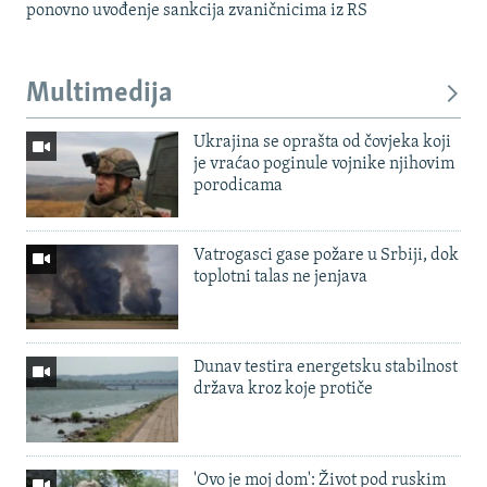
ponovno uvođenje sankcija zvaničnicima iz RS
Multimedija
Ukrajina se oprašta od čovjeka koji
je vraćao poginule vojnike njihovim
porodicama
Vatrogasci gase požare u Srbiji, dok
toplotni talas ne jenjava
Dunav testira energetsku stabilnost
država kroz koje protiče
'Ovo je moj dom': Život pod ruskim