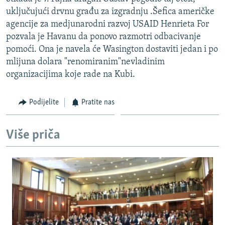
ISPRIČAJ MI
uključujući drvnu građu za izgradnju .Šefica američke
agencije za medjunarodni razvoj USAID Henrieta For
DNEVNO@RSE
pozvala je Havanu da ponovo razmotri odbacivanje
SPECIJALI RSE
pomoći. Ona je navela će Wasington dostaviti jedan i po
mlijuna dolara "renomiranim"nevladinim
VIŠE OD NASLOVA
PRATITE NAS
organizacijima koje rade na Kubi.
GENOCID U SREBRENICI
POPLAVE I KLIZIŠTA U BIH 2024.
Podijelite
Pratite nas
TV LIBERTY
Sve RFE/RL stranice
Više priča
POST SCRIPTUM
MOJA EVROPA
TRI DECENIJE OD RATA U BIH
SVE KARTE DEJTONA
NASTANAK I RASPAD JUGOSLAVIJE