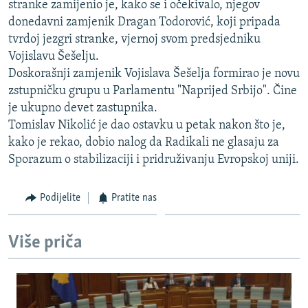
stranke zamijenio je, kako se i očekivalo, njegov
ISPRIČAJ MI
donedavni zamjenik Dragan Todorović, koji pripada
DNEVNO@RSE
tvrdoj jezgri stranke, vjernoj svom predsjedniku
Vojislavu Šešelju.
SPECIJALI RSE
Doskorašnji zamjenik Vojislava Šešelja formirao je novu
VIŠE OD NASLOVA
zstupničku grupu u Parlamentu "Naprijed Srbijo". Čine
PRATITE NAS
je ukupno devet zastupnika.
GENOCID U SREBRENICI
Tomislav Nikolić je dao ostavku u petak nakon što je,
POPLAVE I KLIZIŠTA U BIH 2024.
kako je rekao, dobio nalog da Radikali ne glasaju za
Sporazum o stabilizaciji i pridruživanju Evropskoj uniji.
TV LIBERTY
Sve RFE/RL stranice
POST SCRIPTUM
Podijelite
Pratite nas
MOJA EVROPA
TRI DECENIJE OD RATA U BIH
Više priča
SVE KARTE DEJTONA
NASTANAK I RASPAD JUGOSLAVIJE