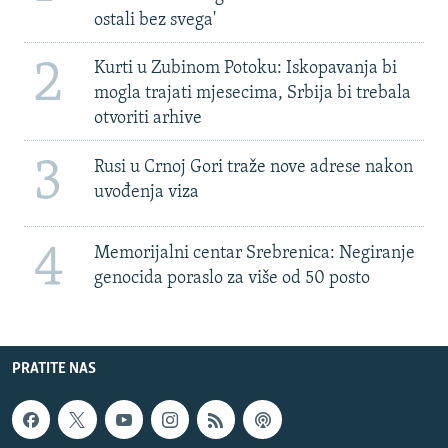
ostali bez svega'
2
Kurti u Zubinom Potoku: Iskopavanja bi
mogla trajati mjesecima, Srbija bi trebala
otvoriti arhive
3
Rusi u Crnoj Gori traže nove adrese nakon
uvođenja viza
4
Memorijalni centar Srebrenica: Negiranje
genocida poraslo za više od 50 posto
PRATITE NAS