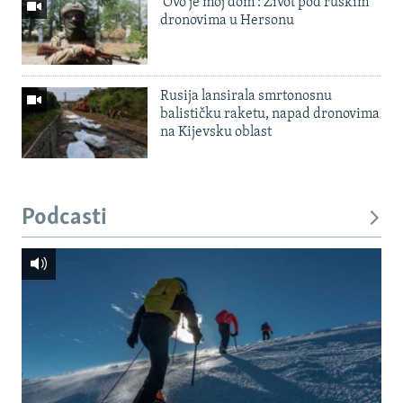
'Ovo je moj dom': Život pod ruskim
dronovima u Hersonu
Rusija lansirala smrtonosnu
balističku raketu, napad dronovima
na Kijevsku oblast
Podcasti