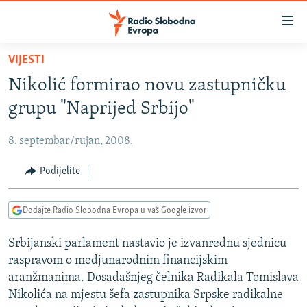
Dostupni
linkovi
Pređite
VIJESTI
na
VIJESTI
Nikolić formirao novu zastupničku
glavni
BOSNA I HERCEGOVINA
sadržaj
grupu "Naprijed Srbijo"
SRBIJA
Pređite
na
8. septembar/rujan, 2008.
KOSOVO
glavnu
CRNA GORA
Podijelite
navigaciju
Pređite
VIZUELNO
na
Dodajte Radio Slobodna Evropa u vaš Google izvor
PODCASTI
VIDEO
pretragu
Srbijanski parlament nastavio je izvanrednu sjednicu
RAT U UKRAJINI
FOTOGALERIJE
raspravom o medjunarodnim financijskim
KINA NA BALKANU
INFOGRAFIKE
aranžmanima. Dosadašnjeg čelnika Radikala Tomislava
Nikolića na mjestu šefa zastupnika Srpske radikalne
RSE PRIČE IZ SVIJETA