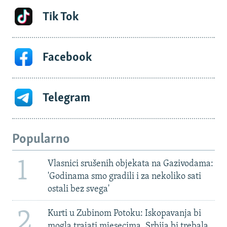
Tik Tok
Facebook
Telegram
Popularno
1
Vlasnici srušenih objekata na Gazivodama:
'Godinama smo gradili i za nekoliko sati
ostali bez svega'
2
Kurti u Zubinom Potoku: Iskopavanja bi
mogla trajati mjesecima, Srbija bi trebala