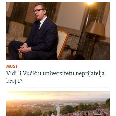
MOST
Vidi li Vučić u univerzitetu neprijatelja
broj 1?