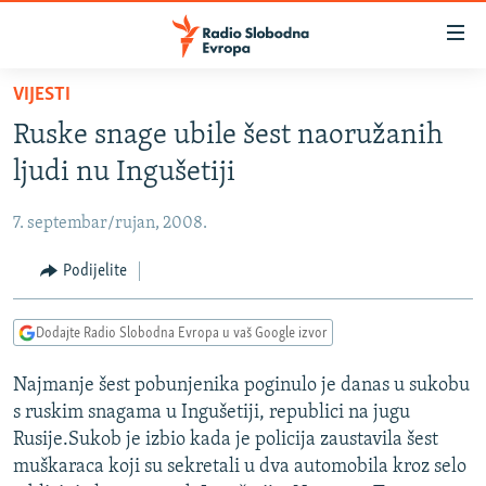
Dostupni
linkovi
Pređite
VIJESTI
na
VIJESTI
Ruske snage ubile šest naoružanih
glavni
BOSNA I HERCEGOVINA
sadržaj
ljudi nu Ingušetiji
SRBIJA
Pređite
na
7. septembar/rujan, 2008.
KOSOVO
glavnu
CRNA GORA
Podijelite
navigaciju
Pređite
VIZUELNO
na
Dodajte Radio Slobodna Evropa u vaš Google izvor
PODCASTI
VIDEO
pretragu
Najmanje šest pobunjenika poginulo je danas u sukobu
RAT U UKRAJINI
FOTOGALERIJE
s ruskim snagama u Ingušetiji, republici na jugu
KINA NA BALKANU
INFOGRAFIKE
Rusije.Sukob je izbio kada je policija zaustavila šest
muškaraca koji su sekretali u dva automobila kroz selo
RSE PRIČE IZ SVIJETA