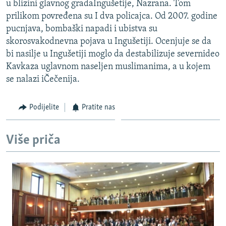
u blizini glavnog gradaIngušetije, Nazrana. Tom
ISPRIČAJ MI
prilikom povređena su I dva policajca. Od 2007. godine
DNEVNO@RSE
pucnjava, bombaški napadi i ubistva su
skorosvakodnevna pojava u Ingušetiji. Ocenjuje se da
SPECIJALI RSE
bi nasilje u Ingušetiji moglo da destabilizuje severnideo
VIŠE OD NASLOVA
Kavkaza uglavnom naseljen muslimanima, a u kojem
PRATITE NAS
se nalazi iČečenija.
GENOCID U SREBRENICI
POPLAVE I KLIZIŠTA U BIH 2024.
Podijelite
Pratite nas
TV LIBERTY
Sve RFE/RL stranice
POST SCRIPTUM
Više priča
MOJA EVROPA
TRI DECENIJE OD RATA U BIH
SVE KARTE DEJTONA
NASTANAK I RASPAD JUGOSLAVIJE