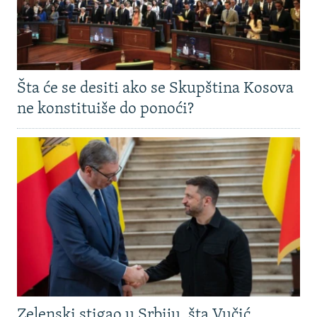
Šta će se desiti ako se Skupština Kosova
ne konstituiše do ponoći?
Zelenski stigao u Srbiju, šta Vučić