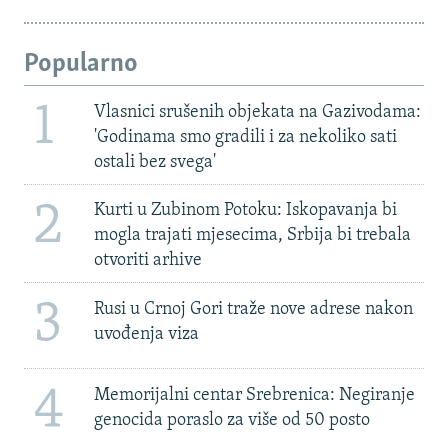
Popularno
1
Vlasnici srušenih objekata na Gazivodama:
'Godinama smo gradili i za nekoliko sati
ostali bez svega'
2
Kurti u Zubinom Potoku: Iskopavanja bi
mogla trajati mjesecima, Srbija bi trebala
otvoriti arhive
3
Rusi u Crnoj Gori traže nove adrese nakon
uvođenja viza
4
Memorijalni centar Srebrenica: Negiranje
genocida poraslo za više od 50 posto