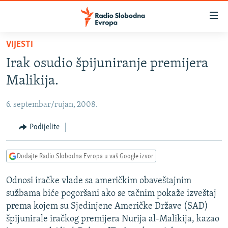
Dostupni
linkovi
Pređite
VIJESTI
na
VIJESTI
Irak osudio špijuniranje premijera
glavni
BOSNA I HERCEGOVINA
sadržaj
Malikija.
SRBIJA
Pređite
na
6. septembar/rujan, 2008.
KOSOVO
glavnu
CRNA GORA
Podijelite
navigaciju
Pređite
VIZUELNO
na
Dodajte Radio Slobodna Evropa u vaš Google izvor
PODCASTI
VIDEO
pretragu
Odnosi iračke vlade sa američkim obaveštajnim
RAT U UKRAJINI
FOTOGALERIJE
sužbama biće pogoršani ako se tačnim pokaže izveštaj
KINA NA BALKANU
INFOGRAFIKE
prema kojem su Sjedinjene Američke Države (SAD)
špijunirale iračkog premijera Nurija al-Malikija, kazao
RSE PRIČE IZ SVIJETA