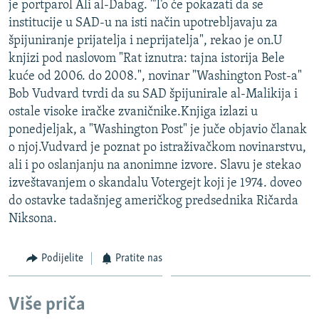
je portparol Ali al-Dabag. "To će pokazati da se
ISPRIČAJ MI
institucije u SAD-u na isti način upotrebljavaju za
DNEVNO@RSE
špijuniranje prijatelja i neprijatelja", rekao je on.U
knjizi pod naslovom "Rat iznutra: tajna istorija Bele
SPECIJALI RSE
kuće od 2006. do 2008.", novinar "Washington Post-a"
VIŠE OD NASLOVA
Bob Vudvard tvrdi da su SAD špijunirale al-Malikija i
PRATITE NAS
ostale visoke iračke zvaničnike.Knjiga izlazi u
GENOCID U SREBRENICI
ponedjeljak, a "Washington Post" je juče objavio članak
POPLAVE I KLIZIŠTA U BIH 2024.
o njoj.Vudvard je poznat po istraživačkom novinarstvu,
ali i po oslanjanju na anonimne izvore. Slavu je stekao
TV LIBERTY
Sve RFE/RL stranice
izveštavanjem o skandalu Votergejt koji je 1974. doveo
POST SCRIPTUM
do ostavke tadašnjeg američkog predsednika Ričarda
Niksona.
MOJA EVROPA
TRI DECENIJE OD RATA U BIH
Podijelite
Pratite nas
SVE KARTE DEJTONA
NASTANAK I RASPAD JUGOSLAVIJE
Više priča