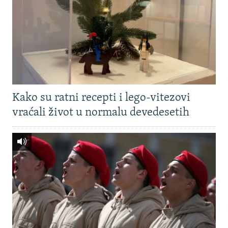
Kako su ratni recepti i lego-vitezovi
vraćali život u normalu devedesetih