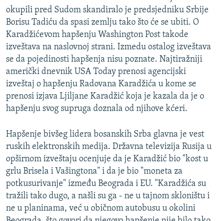
okupili pred Sudom skandiralo je predsjedniku Srbije
Borisu Tadiću da spasi zemlju tako što će se ubiti. O
Karadžićevom hapšenju Washington Post takode
izveštava na naslovnoj strani. Izmedu ostalog izveštava
se da pojedinosti hapšenja nisu poznate. Najtiražniji
američki dnevnik USA Today prenosi agencijski
izveštaj o hapšenju Radovana Karadžića u kome se
prenosi izjava Ljiljane Karadžić koja je kazala da je o
hapšenju svog supruga doznala od njihove kćeri.
Hapšenje bivšeg lidera bosanskih Srba glavna je vest
ruskih elektronskih medija. Državna televizija Rusija u
opširnom izveštaju ocenjuje da je Karadžić bio "kost u
grlu Brisela i Vašingtona" i da je bio "moneta za
potkusurivanje" između Beograda i EU. "Karadžića su
tražili tako dugo, a našli su ga - ne u tajnom skloništu i
ne u planinama, već u običnom autobusu u okolini
Beograda, što govori da njegovo hapšenje nije bilo tako