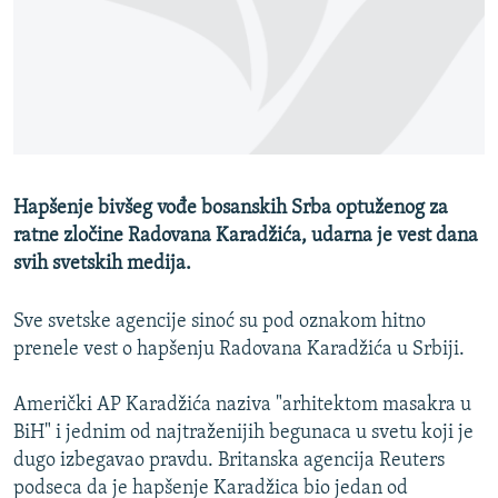
ISPRIČAJ MI
DNEVNO@RSE
SPECIJALI RSE
VIŠE OD NASLOVA
PRATITE NAS
GENOCID U SREBRENICI
Hapšenje bivšeg vođe bosanskih Srba optuženog za
POPLAVE I KLIZIŠTA U BIH 2024.
ratne zločine Radovana Karadžića, udarna je vest dana
TV LIBERTY
svih svetskih medija.
Sve RFE/RL stranice
POST SCRIPTUM
Sve svetske agencije sinoć su pod oznakom hitno
MOJA EVROPA
prenele vest o hapšenju Radovana Karadžića u Srbiji.
TRI DECENIJE OD RATA U BIH
Američki AP Karadžića naziva "arhitektom masakra u
SVE KARTE DEJTONA
BiH" i jednim od najtraženijih begunaca u svetu koji je
dugo izbegavao pravdu. Britanska agencija Reuters
NASTANAK I RASPAD JUGOSLAVIJE
podseca da je hapšenje Karadžica bio jedan od