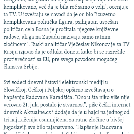
komplikovano, već da je bila reč samo o volji", ocenjuje
ta TV. U izveštaju se navodi da je on bio "izuzetno
komplikovana politička figura, psihijatar, uspešan
političar, cela Bosna je pročitala njegove književne
radove, ali ga na Zapadu nazivaju samo ratnim
zločincem". Ruski analitičar Vječeslav Nikonov je za TV
Rusiju izjavio da je odluka doneta kako bi se razrešile
protivrečnosti sa EU, pre svega povodom mogućeg
članstva Srbije.
Svi vodeći dnevni listovi i elektronski mediji u
Slovačkoj, Češkoj i Poljskoj opširno izveštavaju o
hapšenju Radovana Karadžića. "Ono u šta niko više nije
verovao 21. jula postalo je stvarnost", piše češki internet
dnevnik Aktualne.cz i dodaje da je u hajci na jednog od
tri najtraženija osumnjičena za ratne zločine u bivšoj
Jugoslaviji sve bilo tajanstveno. "Hapšenje Radovana