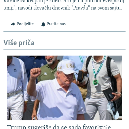
Karadžića krupan je korak Srbije na putu ka Evropskoj
uniji", navodi slovački dnevnik "Pravda" na svom sajtu.
Podijelite
Pratite nas
Više priča
Trump sugeriše da se sada favorizuje