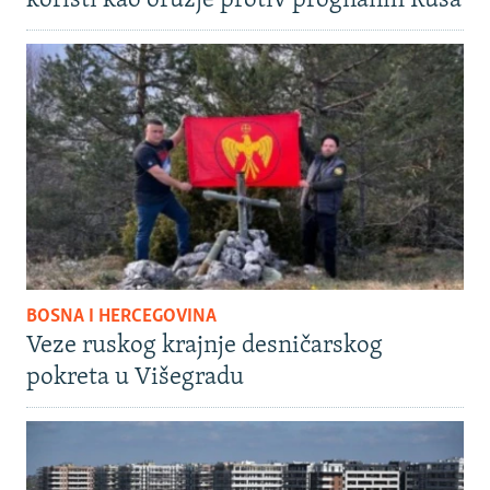
koristi kao oružje protiv prognanih Rusa
BOSNA I HERCEGOVINA
Veze ruskog krajnje desničarskog
pokreta u Višegradu