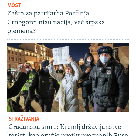
MOST
Zašto za patrijarha Porfirija
Crnogorci nisu nacija, već srpska
plemena?
ISTRAŽIVANJA
'Građanska smrt': Kremlj državljanstvo