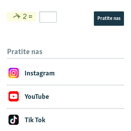
Pratite nas
Pratite nas
Instagram
YouTube
Tik Tok