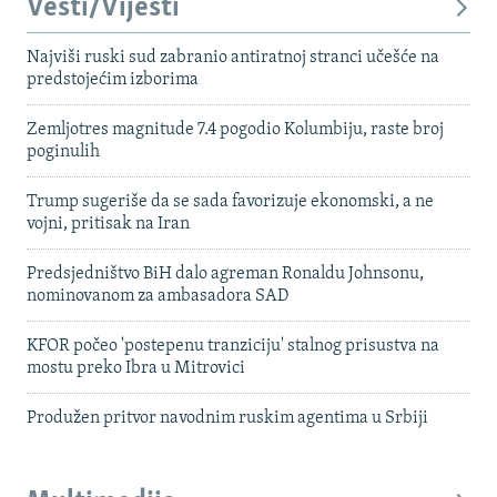
Vesti/Vijesti
Najviši ruski sud zabranio antiratnoj stranci učešće na
predstojećim izborima
Zemljotres magnitude 7.4 pogodio Kolumbiju, raste broj
poginulih
Trump sugeriše da se sada favorizuje ekonomski, a ne
vojni, pritisak na Iran
Predsjedništvo BiH dalo agreman Ronaldu Johnsonu,
nominovanom za ambasadora SAD
KFOR počeo 'postepenu tranziciju' stalnog prisustva na
mostu preko Ibra u Mitrovici
Produžen pritvor navodnim ruskim agentima u Srbiji