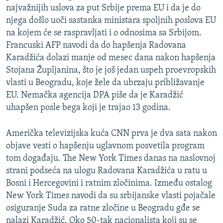
najvažnijih uslova za put Srbije prema EU i da je do
njega došlo uoči sastanka ministara spoljnih poslova EU
na kojem će se raspravljati i o odnosima sa Srbijom.
Francuski AFP navodi da do hapšenja Radovana
Karadžića dolazi manje od mesec dana nakon hapšenja
Stojana Župljanina, što je još jedan uspeh proevropskih
vlasti u Beogradu, koje žele da ubrzaju približavanje
EU. Nemačka agencija DPA piše da je Karadžić
uhapšen posle bega koji je trajao 13 godina.
Američka televizijska kuća CNN prva je dva sata nakon
objave vesti o hapšenju uglavnom posvetila program
tom događaju. The New York Times danas na naslovnoj
strani podseća na ulogu Radovana Karadžića u ratu u
Bosni i Hercegovini i ratnim zločinima. Između ostalog
New York Times navodi da su srbijanske vlasti pojačale
osiguranje Suda za ratne zločine u Beogradu gđe se
nalazi Karadžić. Oko 50-tak nacionalista koji su se