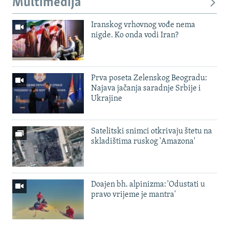
Multimedija
Iranskog vrhovnog vođe nema
nigde. Ko onda vodi Iran?
Prva poseta Zelenskog Beogradu:
Najava jačanja saradnje Srbije i
Ukrajine
Satelitski snimci otkrivaju štetu na
skladištima ruskog 'Amazona'
Doajen bh. alpinizma: 'Odustati u
pravo vrijeme je mantra'