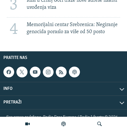
3
Rusi u Crnoj Gori traže nove adrese nakon
uvođenja viza
4
Memorijalni centar Srebrenica: Negiranje
genocida poraslo za više od 50 posto
PRATITE NAS
INFO
PRETRAŽI
Sva prava zadržana. Radio Free Europe / Radio Liberty © 2026
RFE/RL, Inc.