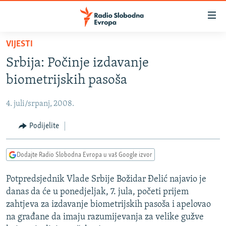
Dostupni
linkovi
Pređite
VIJESTI
na
VIJESTI
Srbija: Počinje izdavanje
glavni
BOSNA I HERCEGOVINA
sadržaj
biometrijskih pasoša
SRBIJA
Pređite
na
4. juli/srpanj, 2008.
KOSOVO
glavnu
CRNA GORA
Podijelite
navigaciju
Pređite
VIZUELNO
na
Dodajte Radio Slobodna Evropa u vaš Google izvor
PODCASTI
VIDEO
pretragu
Potpredsjednik Vlade Srbije Božidar Đelić najavio je
RAT U UKRAJINI
FOTOGALERIJE
danas da će u ponedjeljak, 7. jula, početi prijem
KINA NA BALKANU
INFOGRAFIKE
zahtjeva za izdavanje biometrijskih pasoša i apelovao
na građane da imaju razumijevanja za velike gužve
RSE PRIČE IZ SVIJETA