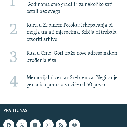
1
'Godinama smo gradili i za nekoliko sati
ostali bez svega'
2
Kurti u Zubinom Potoku: Iskopavanja bi
mogla trajati mjesecima, Srbija bi trebala
otvoriti arhive
3
Rusi u Crnoj Gori traže nove adrese nakon
uvođenja viza
4
Memorijalni centar Srebrenica: Negiranje
genocida poraslo za više od 50 posto
PRATITE NAS