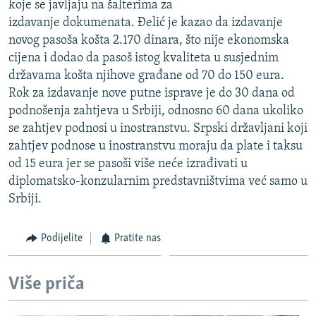
koje se javljaju na šalterima za
ISPRIČAJ MI
izdavanje dokumenata. Đelić je kazao da izdavanje
DNEVNO@RSE
novog pasoša košta 2.170 dinara, što nije ekonomska
cijena i dodao da pasoš istog kvaliteta u susjednim
SPECIJALI RSE
državama košta njihove građane od 70 do 150 eura.
VIŠE OD NASLOVA
Rok za izdavanje nove putne isprave je do 30 dana od
PRATITE NAS
podnošenja zahtjeva u Srbiji, odnosno 60 dana ukoliko
GENOCID U SREBRENICI
se zahtjev podnosi u inostranstvu. Srpski državljani koji
POPLAVE I KLIZIŠTA U BIH 2024.
zahtjev podnose u inostranstvu moraju da plate i taksu
od 15 eura jer se pasoši više neće izrađivati u
TV LIBERTY
Sve RFE/RL stranice
diplomatsko-konzularnim predstavništvima već samo u
POST SCRIPTUM
Srbiji.
MOJA EVROPA
Podijelite
Pratite nas
TRI DECENIJE OD RATA U BIH
SVE KARTE DEJTONA
Više priča
NASTANAK I RASPAD JUGOSLAVIJE