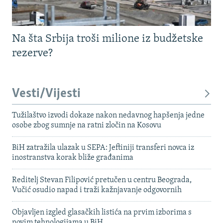
Na šta Srbija troši milione iz budžetske
rezerve?
Vesti/Vijesti
Tužilaštvo izvodi dokaze nakon nedavnog hapšenja jedne
osobe zbog sumnje na ratni zločin na Kosovu
BiH zatražila ulazak u SEPA: Jeftiniji transferi novca iz
inostranstva korak bliže građanima
Reditelj Stevan Filipović pretučen u centru Beograda,
Vučić osudio napad i traži kažnjavanje odgovornih
Objavljen izgled glasačkih listića na prvim izborima s
novim tehnologijama u BiH