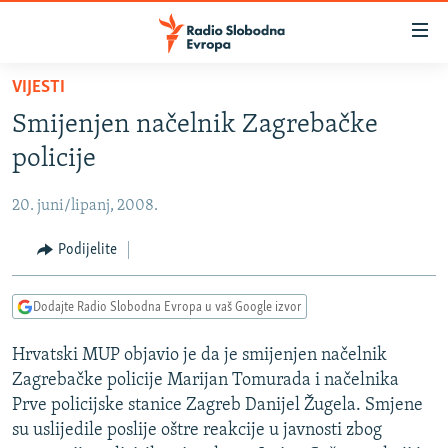
Dostupni
linkovi
Pređite
VIJESTI
na
VIJESTI
Smijenjen načelnik Zagrebačke
glavni
BOSNA I HERCEGOVINA
sadržaj
policije
SRBIJA
Pređite
na
20. juni/lipanj, 2008.
KOSOVO
glavnu
CRNA GORA
Podijelite
navigaciju
Pređite
VIZUELNO
na
Dodajte Radio Slobodna Evropa u vaš Google izvor
PODCASTI
VIDEO
pretragu
Hrvatski MUP objavio je da je smijenjen načelnik
RAT U UKRAJINI
FOTOGALERIJE
Zagrebačke policije Marijan Tomurada i načelnika
KINA NA BALKANU
INFOGRAFIKE
Prve policijske stanice Zagreb Danijel Žugela. Smjene
su uslijedile poslije oštre reakcije u javnosti zbog
RSE PRIČE IZ SVIJETA