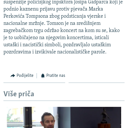
suspenzije policisjkog inpsktora Josipa Gašparca koji je
ISPRIČAJ MI
podnio kaznenu prijavu protiv pjevača Marka
DNEVNO@RSE
Perkovića Tompsona zbog podsticanja vjerske i
nacionalne mržnje. Tomson je na središnjem
SPECIJALI RSE
zagrebačkom trgu održao koncert na kom su se, kako
VIŠE OD NASLOVA
je to uobičajeno na njegovim koncertima, isticali
PRATITE NAS
ustaški i nacistički simboli, pozdravljalo ustaškim
GENOCID U SREBRENICI
pozrdravima i izvikivale nacionalističke parole.
POPLAVE I KLIZIŠTA U BIH 2024.
TV LIBERTY
Sve RFE/RL stranice
Podijelite
Pratite nas
POST SCRIPTUM
MOJA EVROPA
Više priča
TRI DECENIJE OD RATA U BIH
SVE KARTE DEJTONA
NASTANAK I RASPAD JUGOSLAVIJE