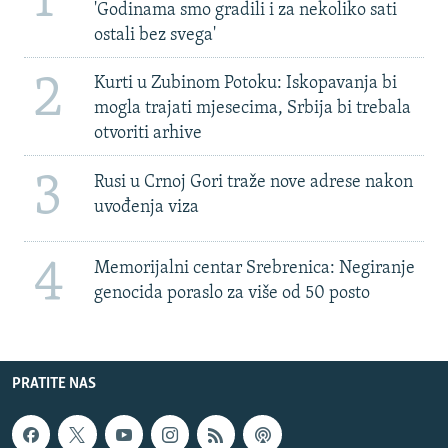
1
'Godinama smo gradili i za nekoliko sati
ostali bez svega'
2
Kurti u Zubinom Potoku: Iskopavanja bi
mogla trajati mjesecima, Srbija bi trebala
otvoriti arhive
3
Rusi u Crnoj Gori traže nove adrese nakon
uvođenja viza
4
Memorijalni centar Srebrenica: Negiranje
genocida poraslo za više od 50 posto
PRATITE NAS