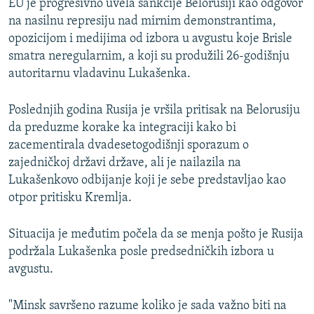
EU je progresivno uvela sankcije Belorusiji kao odgovor
na nasilnu represiju nad mirnim demonstrantima,
opozicijom i medijima od izbora u avgustu koje Brisle
smatra neregularnim, a koji su produžili 26-godišnju
autoritarnu vladavinu Lukašenka.
Poslednjih godina Rusija je vršila pritisak na Belorusiju
da preduzme korake ka integraciji kako bi
zacementirala dvadesetogodišnji sporazum o
zajedničkoj državi države, ali je nailazila na
Lukašenkovo odbijanje koji je sebe predstavljao kao
otpor pritisku Kremlja.
Situacija je međutim počela da se menja pošto je Rusija
podržala Lukašenka posle predsedničkih izbora u
avgustu.
"Minsk savršeno razume koliko je sada važno biti na