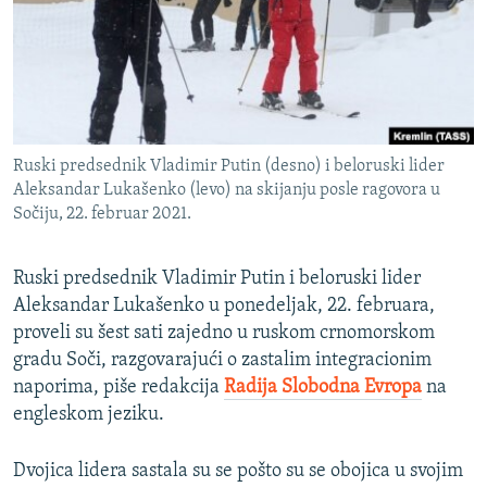
ISPRIČAJ MI
DNEVNO@RSE
SPECIJALI RSE
VIŠE OD NASLOVA
PRATITE NAS
Ruski predsednik Vladimir Putin (desno) i beloruski lider
GENOCID U SREBRENICI
Aleksandar Lukašenko (levo) na skijanju posle ragovora u
Sočiju, 22. februar 2021.
POPLAVE I KLIZIŠTA U BIH 2024.
TV LIBERTY
Sve RFE/RL stranice
Ruski predsednik Vladimir Putin i beloruski lider
POST SCRIPTUM
Aleksandar Lukašenko u ponedeljak, 22. februara,
proveli su šest sati zajedno u ruskom crnomorskom
MOJA EVROPA
gradu Soči, razgovarajući o zastalim integracionim
TRI DECENIJE OD RATA U BIH
naporima, piše redakcija
Radija Slobodna Evropa
na
SVE KARTE DEJTONA
engleskom jeziku.
NASTANAK I RASPAD JUGOSLAVIJE
Dvojica lidera sastala su se pošto su se obojica u svojim