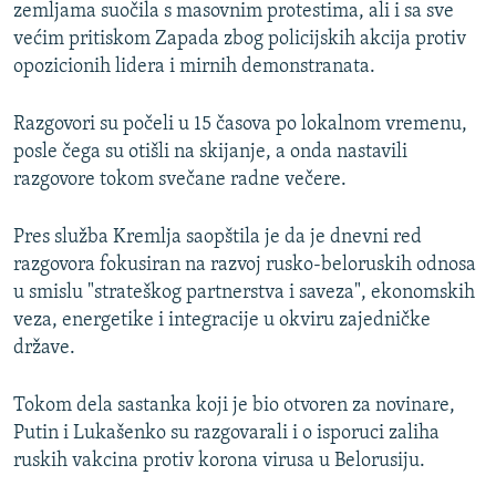
zemljama suočila s masovnim protestima, ali i sa sve
većim pritiskom Zapada zbog policijskih akcija protiv
opozicionih lidera i mirnih demonstranata.
Razgovori su počeli u 15 časova po lokalnom vremenu,
posle čega su otišli na skijanje, a onda nastavili
razgovore tokom svečane radne večere.
Pres služba Kremlja saopštila je da je dnevni red
razgovora fokusiran na razvoj rusko-beloruskih odnosa
u smislu "strateškog partnerstva i saveza", ekonomskih
veza, energetike i integracije u okviru zajedničke
države.
Tokom dela sastanka koji je bio otvoren za novinare,
Putin i Lukašenko su razgovarali i o isporuci zaliha
ruskih vakcina protiv korona virusa u Belorusiju.