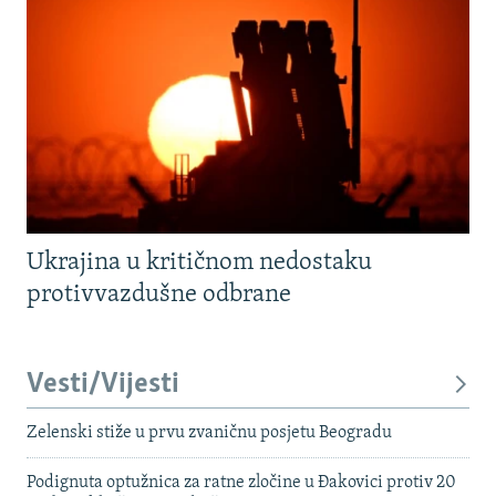
Ukrajina u kritičnom nedostaku
protivvazdušne odbrane
Vesti/Vijesti
Zelenski stiže u prvu zvaničnu posjetu Beogradu
Podignuta optužnica za ratne zločine u Đakovici protiv 20