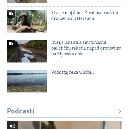
'Ovo je moj dom': Život pod ruskim
dronovima u Hersonu
Rusija lansirala smrtonosnu
balističku raketu, napad dronovima
na Kijevsku oblast
Vodostaj reka u Srbiji
Podcasti