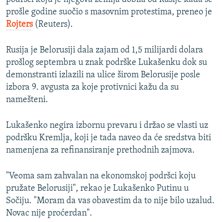
prošle godine suočio s masovnim protestima, preneo je
Rojters
(Reuters).
Rusija je Belorusiji dala zajam od 1,5 milijardi dolara
prošlog septembra u znak podrške Lukašenku dok su
demonstranti izlazili na ulice širom Belorusije posle
izbora 9. avgusta za koje protivnici kažu da su
namešteni.
Lukašenko negira izbornu prevaru i držao se vlasti uz
podršku Kremlja, koji je tada naveo da će sredstva biti
namenjena za refinansiranje prethodnih zajmova.
"Veoma sam zahvalan na ekonomskoj podršci koju
pružate Belorusiji", rekao je Lukašenko Putinu u
Sočiju. "Moram da vas obavestim da to nije bilo uzalud.
Novac nije proćerdan".