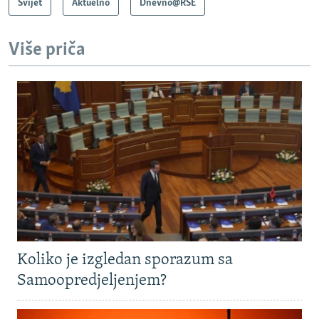
Svijet
Aktuelno
Dnevno@RSE
Više priča
Koliko je izgledan sporazum sa
Samoopredjeljenjem?