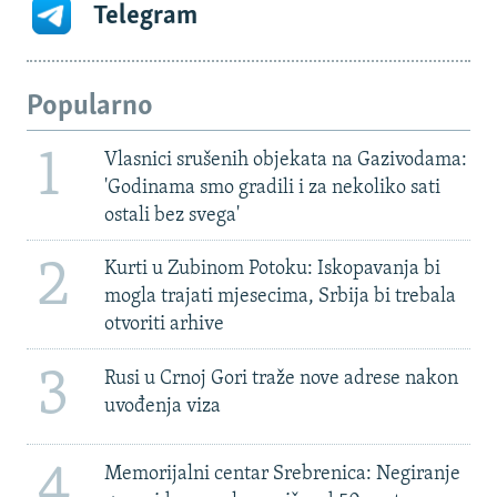
Telegram
Popularno
1
Vlasnici srušenih objekata na Gazivodama:
'Godinama smo gradili i za nekoliko sati
ostali bez svega'
2
Kurti u Zubinom Potoku: Iskopavanja bi
mogla trajati mjesecima, Srbija bi trebala
otvoriti arhive
3
Rusi u Crnoj Gori traže nove adrese nakon
uvođenja viza
4
Memorijalni centar Srebrenica: Negiranje