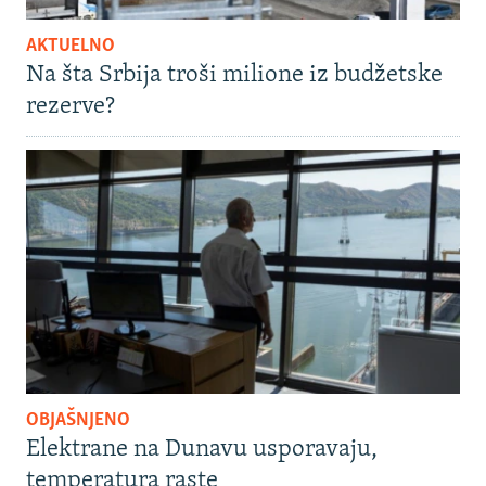
AKTUELNO
Na šta Srbija troši milione iz budžetske
rezerve?
OBJAŠNJENO
Elektrane na Dunavu usporavaju,
temperatura raste