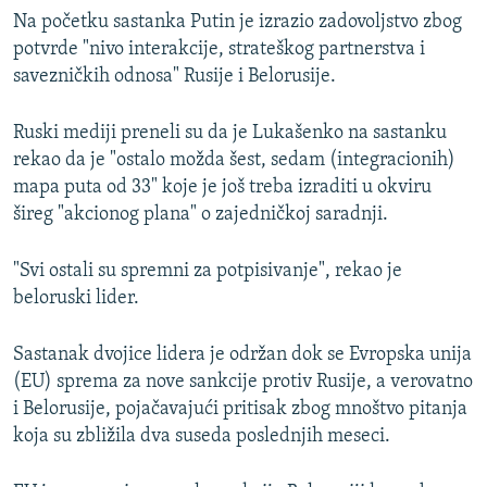
Na početku sastanka Putin je izrazio zadovoljstvo zbog
potvrde "nivo interakcije, strateškog partnerstva i
savezničkih odnosa" Rusije i Belorusije.
Ruski mediji preneli su da je Lukašenko na sastanku
rekao da je "ostalo možda šest, sedam (integracionih)
mapa puta od 33" koje je još treba izraditi u okviru
šireg "akcionog plana" o zajedničkoj saradnji.
"Svi ostali su spremni za potpisivanje", rekao je
beloruski lider.
Sastanak dvojice lidera je održan dok se Evropska unija
(EU) sprema za nove sankcije protiv Rusije, a verovatno
i Belorusije, pojačavajući pritisak zbog mnoštvo pitanja
koja su zbližila dva suseda poslednjih meseci.