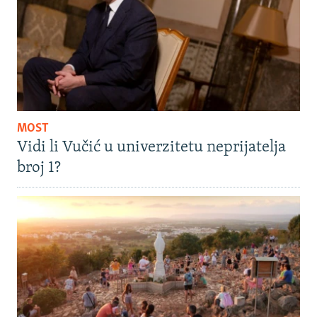
MOST
Vidi li Vučić u univerzitetu neprijatelja
broj 1?