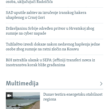
osoba, uključujući Radoičića
SAD uputile zahtev za izručenje iranskog hakera
uhapšenog u Crnoj Gori
Državljaninu Srbije određen pritvor u Hrvatskoj zbog
sumnje na cyber napade
Tužilaštvo izvodi dokaze nakon nedavnog hapšenja jedne
osobe zbog sumnje na ratni zločin na Kosovu
BiH zatražila ulazak u SEPA: Jeftiniji transferi novca iz
inostranstva korak bliže građanima
Multimedija
Dunav testira energetsku stabilnost
regiona