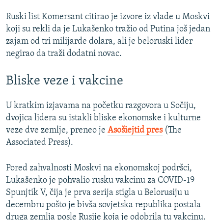
Ruski list Komersant citirao je izvore iz vlade u Moskvi
koji su rekli da je Lukašenko tražio od Putina još jedan
zajam od tri milijarde dolara, ali je beloruski lider
negirao da traži dodatni novac.
Bliske veze i vakcine
U kratkim izjavama na početku razgovora u Sočiju,
dvojica lidera su istakli bliske ekonomske i kulturne
veze dve zemlje, preneo je
Asošiejtid pres
(The
Associated Press).
Pored zahvalnosti Moskvi na ekonomskoj podršci,
Lukašenko je pohvalio rusku vakcinu za COVID-19
Spunjtik V, čija je prva serija stigla u Belorusiju u
decembru pošto je bivša sovjetska republika postala
druga zemlja posle Rusije koja je odobrila tu vakcinu.