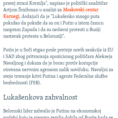
pravoj strani Kremlja", napisao je politički analitičar
Artjom Šraibman u analizi za
Moskovski centar
Karnegi
, dodajući da je "Lukašenko mnogo puta
pokušao da pokaže da su on i Putin u istom čamcu
naspram Zapada i da su nedavni protesti u Rusiji
nastavak protesta u Belorusiji".
Putin je u Soči stigao posle pretnje novih sankcija iz EU
i SAD zbog pritvaranja opozicionog političara Alekseja
Navaljnog i dokaza da je borac protiv korupcije
otrovana nervnim agensom nalik novičoku. Navaljni za
svoje trovanje krivi Putina i agente Federalne službe
bezbednosti (FSB).
Lukašenkova zahvalnost
Beloruski lider zahvalio je Putinu na ekonomskoj
podršci koju je njegova zemlja dobila od Rusije kada se