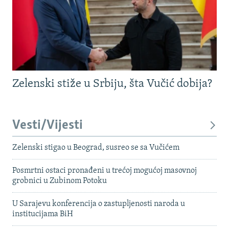
Zelenski stiže u Srbiju, šta Vučić dobija?
Vesti/Vijesti
Zelenski stigao u Beograd, susreo se sa Vučićem
Posmrtni ostaci pronađeni u trećoj mogućoj masovnoj
grobnici u Zubinom Potoku
U Sarajevu konferencija o zastupljenosti naroda u
institucijama BiH