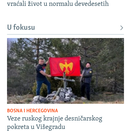
vraćali život u normalu devedesetih
U fokusu
BOSNA I HERCEGOVINA
Veze ruskog krajnje desničarskog
pokreta u Višegradu