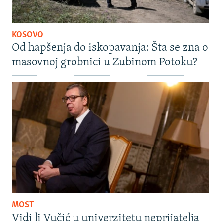
KOSOVO
Od hapšenja do iskopavanja: Šta se zna o
masovnoj grobnici u Zubinom Potoku?
MOST
Vidi li Vučić u univerzitetu neprijatelja