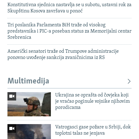
Konstitutivna sjednica nastavlja se u subotu, ustavni rok za
Skupštinu Kosova završava u ponoć
Tri poslanika Parlamenta BiH traže od visokog
predstavnika i PIC-a poseban status za Memorijalni centar
Srebrenica
Američki senatori traže od Trumpove administracije
ponovno uvođenje sankcija zvaničnicima iz RS
Multimedija
Ukrajina se oprašta od čovjeka koji
je vraćao poginule vojnike njihovim
porodicama
Vatrogasci gase požare u Srbiji, dok
toplotni talas ne jenjava