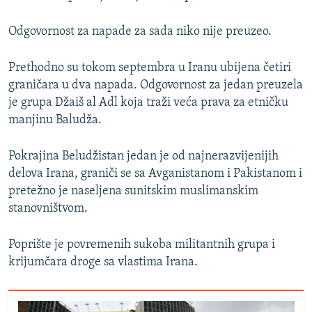
Odgovornost za napade za sada niko nije preuzeo.
Prethodno su tokom septembra u Iranu ubijena četiri
graničara u dva napada. Odgovornost za jedan preuzela
je grupa Džaiš al Adl koja traži veća prava za etničku
manjinu Baludža.
Pokrajina Beludžistan jedan je od najnerazvijenijih
delova Irana, graniči se sa Avganistanom i Pakistanom i
pretežno je naseljena sunitskim muslimanskim
stanovništvom.
Poprište je povremenih sukoba militantnih grupa i
krijumčara droge sa vlastima Irana.