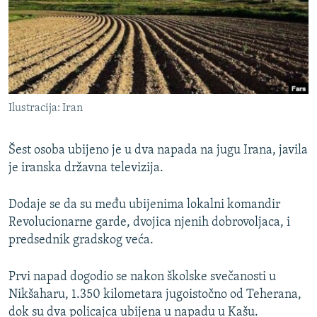
ISPRIČAJ MI
DNEVNO@RSE
SPECIJALI RSE
VIŠE OD NASLOVA
PRATITE NAS
Ilustracija: Iran
GENOCID U SREBRENICI
POPLAVE I KLIZIŠTA U BIH 2024.
Šest osoba ubijeno je u dva napada na jugu Irana, javila
TV LIBERTY
je iranska državna televizija.
Sve RFE/RL stranice
POST SCRIPTUM
Dodaje se da su među ubijenima lokalni komandir
MOJA EVROPA
Revolucionarne garde, dvojica njenih dobrovoljaca, i
predsednik gradskog veća.
TRI DECENIJE OD RATA U BIH
SVE KARTE DEJTONA
Prvi napad dogodio se nakon školske svečanosti u
NASTANAK I RASPAD JUGOSLAVIJE
Nikšaharu, 1.350 kilometara jugoistočno od Teherana,
dok su dva policajca ubijena u napadu u Kašu.