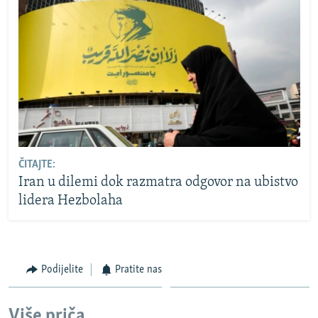
ČITAJTE:
Iran u dilemi dok razmatra odgovor na ubistvo
lidera Hezbolaha
Podijelite
Pratite nas
Više priča