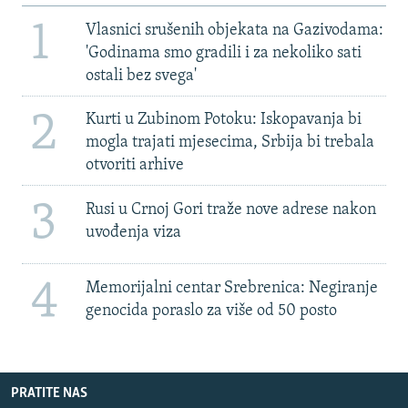
1
Vlasnici srušenih objekata na Gazivodama:
'Godinama smo gradili i za nekoliko sati
ostali bez svega'
2
Kurti u Zubinom Potoku: Iskopavanja bi
mogla trajati mjesecima, Srbija bi trebala
otvoriti arhive
3
Rusi u Crnoj Gori traže nove adrese nakon
uvođenja viza
4
Memorijalni centar Srebrenica: Negiranje
genocida poraslo za više od 50 posto
PRATITE NAS