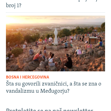
broj 1?
BOSNA I HERCEGOVINA
Šta su govorili zvaničnici, a šta se zna o
vandalizmu u Međugorju?