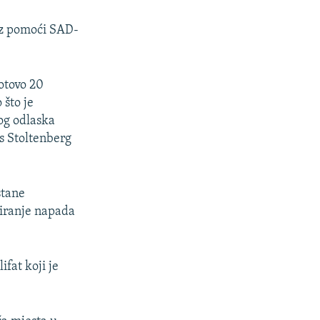
ez pomoći SAD-
otovo 20
 što je
nog odlaska
ns Stoltenberg
stane
ziranje napada
ifat koji je