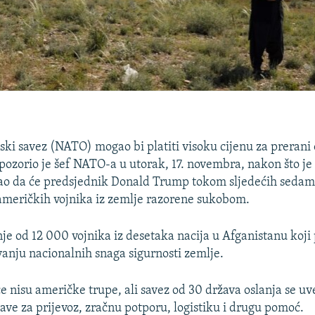
ski savez (NATO) mogao bi platiti visoku cijenu za prerani 
pozorio je šef NATO-a u utorak, 17. novembra, nakon što je
ao da će predsjednik Donald Trump tokom sljedećih sedam
američkih vojnika iz zemlje razorene sukobom.
 od 12 000 vojnika iz desetaka nacija u Afganistanu koj
ovanju nacionalnih snaga sigurnosti zemlje.
ce nisu američke trupe, ali savez od 30 država oslanja se uv
ave za prijevoz, zračnu potporu, logistiku i drugu pomoć.