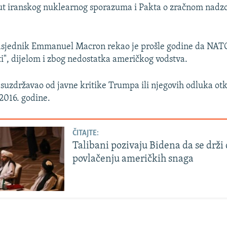
ut iranskog nuklearnog sporazuma i Pakta o zračnom nadz
dsjednik Emmanuel Macron rekao je prošle godine da NATO
", dijelom i zbog nedostatka američkog vodstva.
 suzdržavao od javne kritike Trumpa ili njegovih odluka o
 2016. godine.
ČITAJTE:
Talibani pozivaju Bidena da se drži
povlačenju američkih snaga