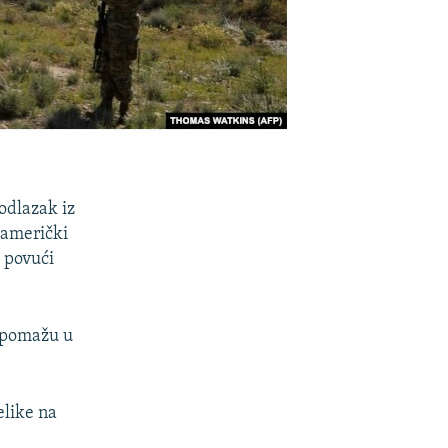
odlazak iz
 američki
 povući
i pomažu u
elike na