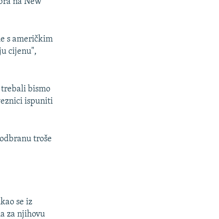
mbra na New
ame s američkim
ju cijenu",
 trebali bismo
znici ispuniti
 odbranu troše
kao se iz
a za njihovu