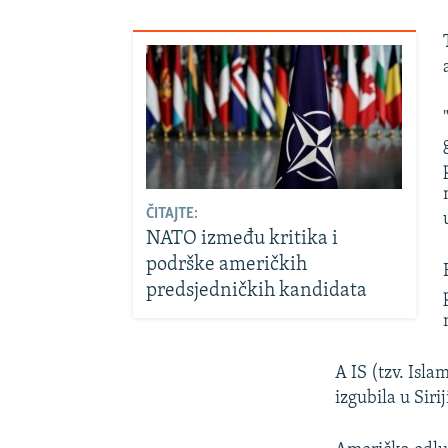
ČITAJTE:
NATO između kritika i
podrške američkih
predsjedničkih kandidata
A IS (tzv. Isla
izgubila u Sirij