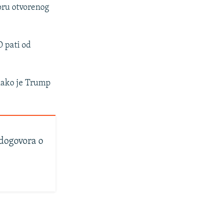
oru otvorenog
 pati od
tkako je Trump
 dogovora o