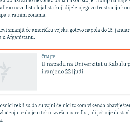
a dolazi samo nekoliko dana nakon što je Trump na najviš
lirao novu listu lojalista koji dijele njegovu frustraciju k
upa u ratnim zonama.
ovi smanjit će američku vojsku gotovo napola do 15. januar
će u Afganistanu.
ČITAJTE:
U napadu na Univerzitet u Kabulu p
i ranjeno 22 ljudi
snici rekli su da su vojni čelnici tokom vikenda obaviješte
ačenju te da je u toku izvršna naredba, ali još nije dostav
a.