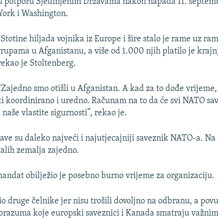
u potporu Sjedinjenim Državama nakon napada 11. septe
York i Washington.
"Stotine hiljada vojnika iz Europe i šire stalo je rame uz r
trupama u Afganistanu, a više od 1.000 njih platilo je krajn
rekao je Stoltenberg.
“Zajedno smo otišli u Afganistan. A kad za to dođe vrijeme,
i koordinirano i uredno. Računam na to da će svi NATO save
 naše vlastite sigurnosti”, rekao je.
ave su daleko najveći i najutjecajniji saveznik NATO-a. Na
talih zemalja zajedno.
ndat obilježio je posebno burno vrijeme za organizaciju.
io druge čelnike jer nisu trošili dovoljno na odbranu, a povu
orazuma koje europski saveznici i Kanada smatraju važnim