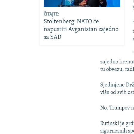
ČITAJTE:
Stoltenberg: NATO će
napustiti Avganistan zajedno
sa SAD
zajedno krenut
tu obvezu, radi
Sjedinjene Drž
više od svih os
No, Trumpov ma
Rutinski je grd
sigurnosnih sp