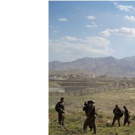
ISPRIČAJ MI
DNEVNO@RSE
SPECIJALI RSE
VIŠE OD NASLOVA
GENOCID U SREBRENICI
POPLAVE I KLIZIŠTA U BIH 2024.
TV LIBERTY
POST SCRIPTUM
MOJA EVROPA
TRI DECENIJE OD RATA U BIH
SVE KARTE DEJTONA
NASTANAK I RASPAD JUGOSLAVIJE