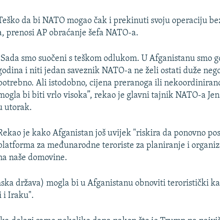
Teško da bi NATO mogao čak i prekinuti svoju operaciju b
a, prenosi AP obraćanje šefa NATO-a.
"Sada smo suočeni s teškom odlukom. U Afganistanu smo g
godina i niti jedan saveznik NATO-a ne želi ostati duže nego
potrebno. Ali istodobno, cijena preranoga ili nekoordinira
mogla bi biti vrlo visoka”, rekao je glavni tajnik NATO-a Je
u utorak.
Rekao je kako Afganistan još uvijek "riskira da ponovno po
platforma za međunarodne teroriste za planiranje i organi
na naše domovine.
mska država) mogla bi u Afganistanu obnoviti teroristički kal
i i Iraku".