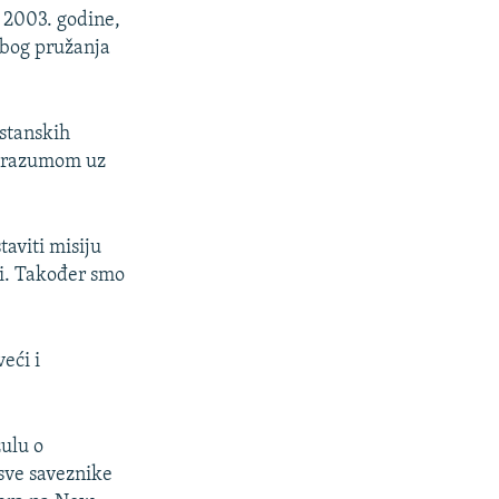
 2003. godine,
zbog pružanja
stanskih
porazumom uz
aviti misiju
ti. Također smo
eći i
zulu o
sve saveznike