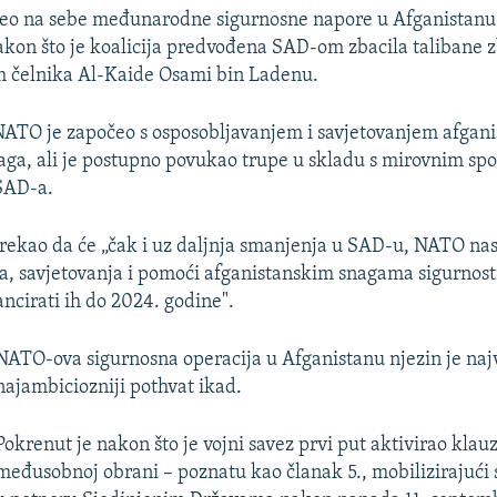
eo na sebe međunarodne sigurnosne napore u Afganistanu
akon što je koalicija predvođena SAD-om zbacila talibane 
m čelnika Al-Kaide Osami bin Ladenu.
ATO je započeo s osposobljavanjem i savjetovanjem afgani
aga, ali je postupno povukao trupe u skladu s mirovnim s
SAD-a.
 rekao da će „čak i uz daljnja smanjenja u SAD-u, NATO nast
a, savjetovanja i pomoći afganistanskim snagama sigurnos
ancirati ih do 2024. godine".
NATO-ova sigurnosna operacija u Afganistanu njezin je najv
najambiciozniji pothvat ikad.
Pokrenut je nakon što je vojni savez prvi put aktivirao klau
međusobnoj obrani – poznatu kao članak 5., mobilizirajući 