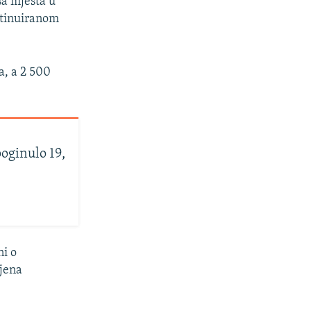
a mjesta u
ontinuiranom
a, a 2 500
oginulo 19,
ni o
ljena