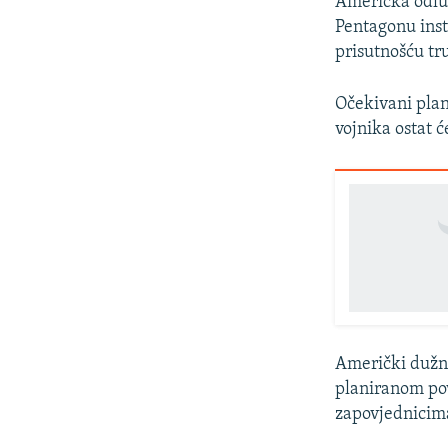
Američka odluk
Pentagonu insta
prisutnošću tr
Očekivani plan
vojnika ostat 
Američki dužno
planiranom povl
zapovjednicim