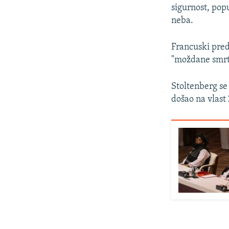
sigurnost, pop
neba.
Francuski pre
"moždane smrti
Stoltenberg se
došao na vlast