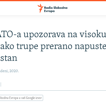
TO-a upozorava na visok
 ako trupe prerano napust
stan
udeni, 2020.
obodna Evropa u vaš Google izvor